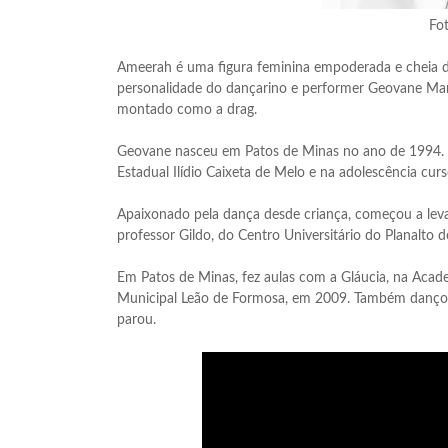
Fot
Ameerah é uma figura feminina empoderada e cheia de
personalidade do dançarino e performer Geovane Mart
montado como a drag.
Geovane nasceu em Patos de Minas no ano de 1994. El
Estadual Ilídio Caixeta de Melo e na adolescência cur
Apaixonado pela dança desde criança, começou a levar
professor Gildo, do Centro Universitário do Planalto 
Em Patos de Minas, fez aulas com a Gláucia, na Aca
Municipal Leão de Formosa, em 2009. Também dançou 
parou.