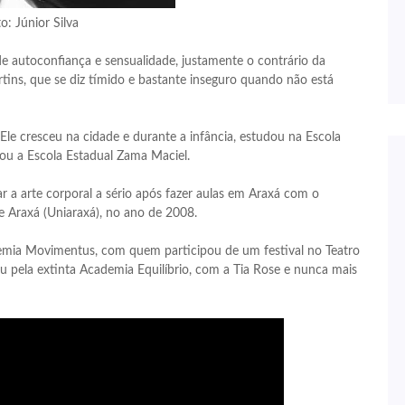
o: Júnior Silva
 autoconfiança e sensualidade, justamente o contrário da
ins, que se diz tímido e bastante inseguro quando não está
e cresceu na cidade e durante a infância, estudou na Escola
sou a Escola Estadual Zama Maciel.
 a arte corporal a sério após fazer aulas em Araxá com o
de Araxá (Uniaraxá), no ano de 2008.
demia Movimentus, com quem participou de um festival no Teatro
pela extinta Academia Equilíbrio, com a Tia Rose e nunca mais