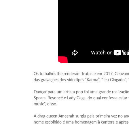
Os trabalhos lhe renderam frutos e em 2017, Geovane 
das gravações dos vídeclipes “Karma”, “Teu Gingado”,
Dançar para um artista pop foi uma grande realizaçã
Spears, Beyoncé e Lady Gaga, do qual confessa estar
music”, disse.
A drag queen Ameerah surgiu pela primeira vez no ano
nome escolhido é uma homenagem à cantora e apres