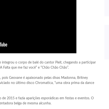
integrou o corpo de balé do cantor Pieit, chegando a participar
 “A Falta que me faz você” e “Chão Chão Chão”.
o, pois Geovane é apaixonado pelas divas Madonna, Britney
 viciado no último disco Chromatica, “uma obra prima da dance
 de 2015 e fazia aparições esporádicas em festas e eventos. O
entadora belga de mesma alcunha.