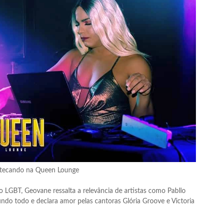
tecando na Queen Lounge
 LGBT, Geovane ressalta a relevância de artistas como Pabllo
mundo todo e declara amor pelas cantoras Glória Groove e Victoria