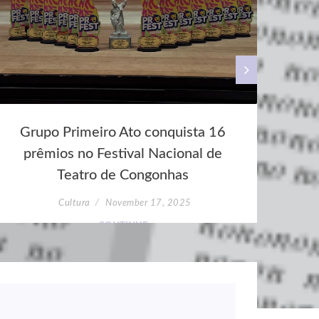
Grupo Primeiro Ato conquista 16
Len
prêmios no Festival Nacional de
Teatro de Congonhas
C
Cultura
November 17, 2025
CONTINUE