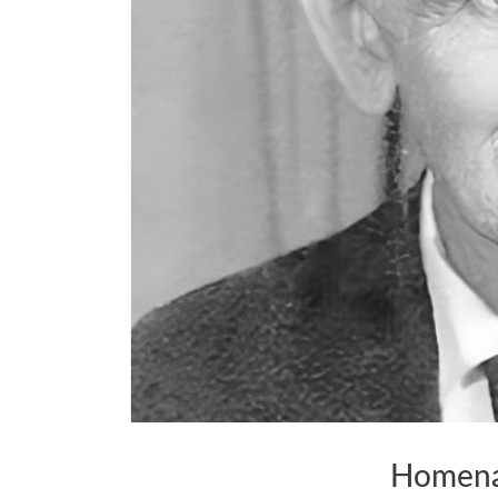
JÔ DRUMOND
Homena