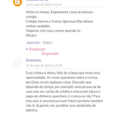
24 de maio de 2022 às 23:41
Voltei no tempo. Exatamente como aconteceu
comigo.
Colégio interno e freiras rigorosas.Mas deixou
muitas saudades.
Viajamos com seus contos querida Jo.
Abraco
Responder
Excluir
Respostas
Responder
Anônimo
25 de maio de 2022 às 09:28
Está crônica é ótima, feliz da criança que viveu esta
oportunidade. As vezes questiono sobre a crença,
em Deus ou em qualquer coisa. Descobri que
depende do tempo, por exemplo: uma pessoa sai de
casa com um cartão de crédito e entra num banco e
pega um dinheiro, questiono, é crença ou não? Para
meu avô, é uma loucura num futuro próximo também
vão rir da gente, em acreditar num pedacinho de
plástico.