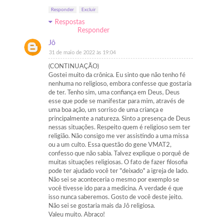
Responder
Excluir
Respostas
Responder
Jô
31 de maio de 2022 às 19:04
(CONTINUAÇÃO)
Gostei muito da crônica. Eu sinto que não tenho fé
nenhuma no religioso, embora confesse que gostaria
de ter. Tenho sim, uma confiança em Deus, Deus
esse que pode se manifestar para mim, através de
uma boa ação, um sorriso de uma criança e
principalmente a natureza. Sinto a presença de Deus
nessas situações. Respeito quem é religioso sem ter
religião. Não consigo me ver assistindo a uma missa
ou a um culto. Essa questão do gene VMAT2,
confesso que não sabia. Talvez explique o porquê de
muitas situações religiosas. O fato de fazer filosofia
pode ter ajudado você ter "deixado" a igreja de lado.
Não sei se aconteceria o mesmo por exemplo se
você tivesse ido para a medicina. A verdade é que
isso nunca saberemos. Gosto de você deste jeito.
Não sei se gostaria mais da Jô religiosa.
Valeu muito. Abraço!