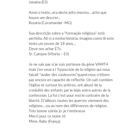
Janaína (ES)
Amei o texto...era deste jeito mesmo....acho que
houve um descrer...
Rosária (Coromandel -MG)
Sua descrição sobre a “formação religiosa” está
perfeita. Ali vi a minha história. Imagino como lê este
texto um jovem de 18 anos…
Deve nos achar ETs.
Sr. Campos (Vitoria – ES)
Je ne sais pas si je suis porteuse du gène VAMT4
mais j'en veux à l 'hypocrisie de la religion qui nous
faisait "avaler des couleuvres"quand nous n'étions
pas encore en capacité de reflechir. On sait combien
l'église et surtout les prêtres, ont abusé de la
credulité des enfants par le biais entre autres de la
confession. La foi c'est pour moi le contraire de la
liberté. D'ailleurs toutes les guerres viennent des
religions....ou au nom des différences de religion.
Très bonne soirée jo .je t'embrasse
Merci pour ce texte Jô
Mme. Raby (França)