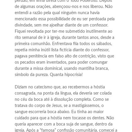
perdão, em linha direta com o Todo Poderoso. Depois
de algumas orações, abençoou-nos e nos liberou. Não
entendi a razão pela qual ninguém nunca havia
mencionado essa possibilidade de eu ser perdoada pela
divindade, sem me ajoelhar diante de um confessor.
Fiquei revoltada por ter-me submetido inutilmente ao
rito semanal de ir à igreja, durante tantos anos, desde a
primeira comunhão. Enfrentava fila todos os sábados,
repetia minha inútil lista fictícia diante do confessor,
pagava penitência em falso alto de contrição, visto que
os pecados eram inventados, para poder comungar
durante a missa dominical, usando mantilha branca,
símbolo da pureza. Quanta hipocrisia!
Diziam no catecismo que, ao recebermos a hóstia
consagrada, na ponta da língua, ela deveria ser colada
no céu da boca até à dissolução completa. Como se
tratava do corpo de Jesus, se a mastigássemos, o
sangue escorreria boca abaixo. Eu tinha ao maior
cuidado para que a hóstia nem tocasse os dentes. Não
queria aparecer com a boca suja de sangue, dentro da
igreja. Após a “famosa” confissão comunitária, comecei a