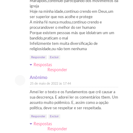
Mariapolis,continuei participando dos movimentos da
igreja
Hoje na minha idade,contínuo crendo em Deus,um
ser superior que nos acolhe e protege
A minha fé nunca mudou,contínuo crendo e
procurandover o melhor do ser humano
Porque existem pessoas más que idolatram um um
bandido,praticam o mal
Infelizmente tem muita diversificação de
religiosidade,ou não tem nenhuma
Responder
Excluir
Respostas
Responder
Anônimo
25 de maio de 2022 às 17:44
Amei ler o texto e os fundamentos que crê causar a
sua descrença. E adorei ler os comentários tbem. Um
assunto muito polêmico. E, assim como a opção
política, deve-se respeitar e ser respeitada.
Responder
Excluir
Respostas
Responder