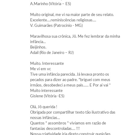
A.Marinho (Vitória – ES)
Muito original, me vi na maior parte de seu relato.
Excelente....reminiscências religiosas....
V. Guimarães (Patrocínio - MG)
Maravilhosa sua crônica, Jô. Me fez lembrar da minha
infância...
Beijinhos.
Adail (Rio de Janeiro – RJ)
Muito. Interessante
Me vi em vc
Tive uma infância parecida. Já levava pronto os
pecados para dizer ao padre. "briguei com meus
irmãos, desobedeci a meus pais...... E Por aí vai *
Muito interessante
Gislene (Vitória -ES)
Olá, Jô querida !
Obrigada por compartilhar texto tão ilustrativo das
nossas infâncias...
Quantos " assombros " vivíamos em razão de
fantasias descontroladas.... !!!
Nossa criatividade iria direto construir punições