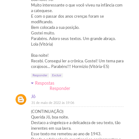
Muito interessante o que você viveu na infância com
a catequese.
E com o passar dos anos crenças foram se
modificando.
Bem colocada a sua posição.
Gostei muito.
Parabéns. Adoro seus textos. Um grande abraço.
Lola (Vitória)
Boa noite!
Recebi. Consegui ler a crônica. Gostei! Um tema para
corajosos... Parabéns!!! Hormizio (Vitória-ES)
Responder
Excluir
Respostas
Responder
Jô
31 de maio de 2022 às 19:06
(CONTINUAÇÃO)
Querida Jô, boa noite.
Destaco a singeleza e a delicadeza de seu texto, tão
inerentes em sua lavra.
Esse texto me remeteu ao ano de 1943.