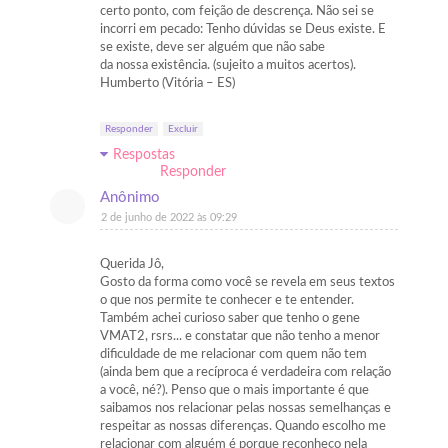
certo ponto, com feição de descrença. Não sei se
incorri em pecado: Tenho dúvidas se Deus existe. E
se existe, deve ser alguém que não sabe
da nossa existência. (sujeito a muitos acertos).
Humberto (Vitória – ES)
Responder
Excluir
Respostas
Responder
Anônimo
2 de junho de 2022 às 09:29
Querida Jô,
Gosto da forma como você se revela em seus textos
o que nos permite te conhecer e te entender.
Também achei curioso saber que tenho o gene
VMAT2, rsrs... e constatar que não tenho a menor
dificuldade de me relacionar com quem não tem
(ainda bem que a recíproca é verdadeira com relação
a você, né?). Penso que o mais importante é que
saibamos nos relacionar pelas nossas semelhanças e
respeitar as nossas diferenças. Quando escolho me
relacionar com alguém é porque reconheço nela