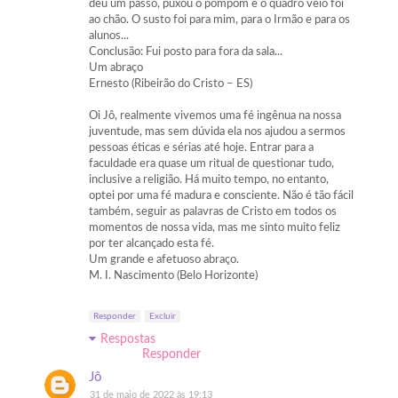
deu um passo, puxou o pompom e o quadro veio foi
ao chão. O susto foi para mim, para o Irmão e para os
alunos...
Conclusão: Fui posto para fora da sala...
Um abraço
Ernesto (Ribeirão do Cristo – ES)
Oi Jô, realmente vivemos uma fé ingênua na nossa
juventude, mas sem dúvida ela nos ajudou a sermos
pessoas éticas e sérias até hoje. Entrar para a
faculdade era quase um ritual de questionar tudo,
inclusive a religião. Há muito tempo, no entanto,
optei por uma fé madura e consciente. Não é tão fácil
também, seguir as palavras de Cristo em todos os
momentos de nossa vida, mas me sinto muito feliz
por ter alcançado esta fé.
Um grande e afetuoso abraço.
M. I. Nascimento (Belo Horizonte)
Responder
Excluir
Respostas
Responder
Jô
31 de maio de 2022 às 19:13