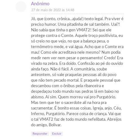
Anônimo
27 de maio de 2022 às 14:48
Jô, que (conto, crônica...ajuda!) texto legal. Pra viver é
preciso humor. Uma pitadinha de sal também. Uai?!
Não sabia que tinha o gen VMAT2! Sei que ele
protege contra o Comte. Aquele troço positivista, eu
só creio no que vejo, no que a balança pesa, o
termômetro mede, e vai água. Acho que o Comte era
mau! Como ele acreditava nele mesmo? Num podia
medir nem ver nem pesar o pensamento! Credo! Era
virado na zebra. Era doido. Confissão ao pé do ouvido
ainda faço. Não é fácil. A comunitária, soube
anteontem, só vale praquelas pessoas ali do povo
que não tem pecado mortal. E praquele pessoal que
descambou com o ônibus pela ribanceira e
despedaçou todo mundo nas pedras lá em baixo no
abismo. Aí sim. Quem morreu vai pro Purgatório.
Mas tem que ter o sacerdote ali na hora pra
sacramentar. É bonito essas coisas. Igreja, anjo, Céu,
Inferno, Purgatório. Parece coisa de criança. Vai que
o tal VMAT2 faz de todo mundo nefelibata. Abreijos
do amigo, Bolivar.
Responder
Excluir