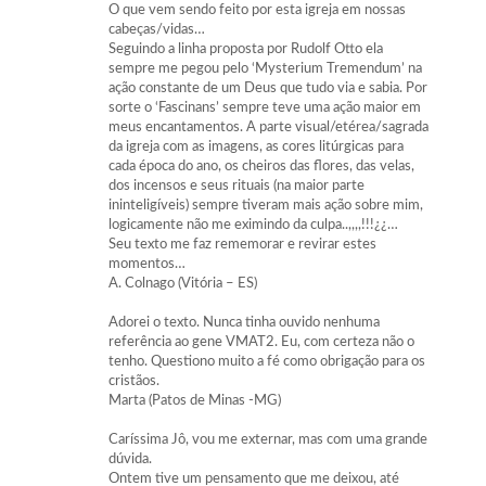
O que vem sendo feito por esta igreja em nossas
cabeças/vidas…
Seguindo a linha proposta por Rudolf Otto ela
sempre me pegou pelo ‘Mysterium Tremendum’ na
ação constante de um Deus que tudo via e sabia. Por
sorte o ‘Fascinans’ sempre teve uma ação maior em
meus encantamentos. A parte visual/etérea/sagrada
da igreja com as imagens, as cores litúrgicas para
cada época do ano, os cheiros das flores, das velas,
dos incensos e seus rituais (na maior parte
ininteligíveis) sempre tiveram mais ação sobre mim,
logicamente não me eximindo da culpa..,,,,!!!¿¿…
Seu texto me faz rememorar e revirar estes
momentos…
A. Colnago (Vitória – ES)
Adorei o texto. Nunca tinha ouvido nenhuma
referência ao gene VMAT2. Eu, com certeza não o
tenho. Questiono muito a fé como obrigação para os
cristãos.
Marta (Patos de Minas -MG)
Caríssima Jô, vou me externar, mas com uma grande
dúvida.
Ontem tive um pensamento que me deixou, até