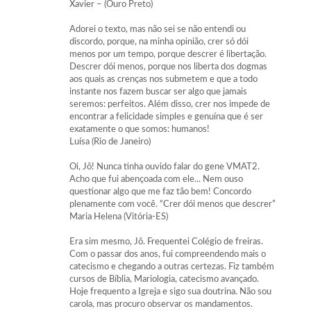
Xavier – (Ouro Preto)
Adorei o texto, mas não sei se não entendi ou
discordo, porque, na minha opinião, crer só dói
menos por um tempo, porque descrer é libertação.
Descrer dói menos, porque nos liberta dos dogmas
aos quais as crenças nos submetem e que a todo
instante nos fazem buscar ser algo que jamais
seremos: perfeitos. Além disso, crer nos impede de
encontrar a felicidade simples e genuína que é ser
exatamente o que somos: humanos!
Luísa (Rio de Janeiro)
Oi, Jô! Nunca tinha ouvido falar do gene VMAT2.
Acho que fui abençoada com ele... Nem ouso
questionar algo que me faz tão bem! Concordo
plenamente com você. “Crer dói menos que descrer”
Maria Helena (Vitória-ES)
Era sim mesmo, Jô. Frequentei Colégio de freiras.
Com o passar dos anos, fui compreendendo mais o
catecismo e chegando a outras certezas. Fiz também
cursos de Bíblia, Mariologia, catecismo avançado.
Hoje frequento a Igreja e sigo sua doutrina. Não sou
carola, mas procuro observar os mandamentos.