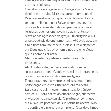
Desde a adolescência questionei os ensinamentos e
valores religiosos.
Quando cursava o ginásio no Colégio Santa Maria,
dirigido por Irmãos Maristas, durante uma aula de
Religião questionei por que Jesus demorou tanto
tempo - milênios - para Salvar o homem. Levei em
conta os horrores de todas as guerras políticas e
religiosas que nos ensinavam veladamente, sem
resvalar nas agressões da Igreja. Fui obrigado ouvir
uma sequência de ensinamentos... Até o dia que, em
alto e bom tom, me rebelei e disse: Creio piamente
em Deus que criou o homem e não creio no Deus
que os homens criaram.
Meu conceito naquele momento foi rez-de-
chaussée...
Ah ! Fui de castigo e passei ser visto como um
"protestante rebelde", pois meu pai era luterano e eu
o acompanhava aos cultos em sua Igreja.
Frequentava regularmente as missas, mas minha
participação em cultos luteranos era mal vista.
Esse castigo culminou em uma situação trágico-
cômica: Fui para detrás do quadro negro, que ficava
enviesado no canto da sala. O professor continuou
sua aula e um pompom de sua batina balançava. Não
me contive e o prendi em um prego. Quando o Irmão