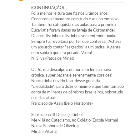
(CONTINUAÇÃO)
Foi a melhor leitura que fiz nos últimos anos.
Concordo plenamente com tudo e assino embaixo.
Também fui catequista e as aulas para a primeira
Eucaristia foram dadas na Igreja de Coromandel.
Decorei livrinhos e livrinhos sem entender nada.
Sempre fui revoltada por ter que confessar. Achava
um absurdo contar "segredos" a um padre. A gente
nem sabia o que era pecado. Valeu!
N. Silva (Patos de Minas)
Oi, Jô, me desculpe a demora em ler sua nova
crônica, super bacana e serenamente corajosa!
Nunca tinha ouvido falar desse gene da
"credulidade", para dizer o mínimo e que tem tomado
conta de milhares de cérebros brasileiros, sobretudo
nos dias atuais.
Francisco de Assis (Belo Horizonte)
Sensacional!!! Desse jeitinho!
Me vi lá no Catecismo, no Colégio (Escola Normal
Nossa Senhora de Oliveira).
Mirian (Vitória)