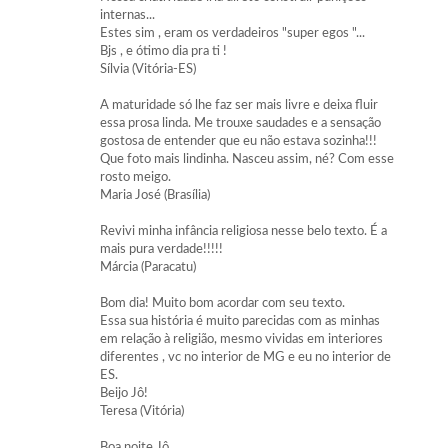
internas...
Estes sim , eram os verdadeiros "super egos "...
Bjs , e ótimo dia pra ti !
Sílvia (Vitória-ES)
A maturidade só lhe faz ser mais livre e deixa fluir
essa prosa linda. Me trouxe saudades e a sensação
gostosa de entender que eu não estava sozinha!!!
Que foto mais lindinha. Nasceu assim, né? Com esse
rosto meigo.
Maria José (Brasília)
Revivi minha infância religiosa nesse belo texto. É a
mais pura verdade!!!!!
Márcia (Paracatu)
Bom dia! Muito bom acordar com seu texto.
Essa sua história é muito parecidas com as minhas
em relação à religião, mesmo vividas em interiores
diferentes , vc no interior de MG e eu no interior de
ES.
Beijo Jô!
Teresa (Vitória)
Boa noite Jô.