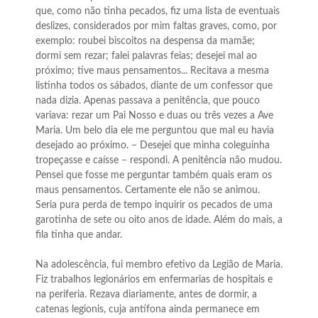
que, como não tinha pecados, fiz uma lista de eventuais
deslizes, considerados por mim faltas graves, como, por
exemplo: roubei biscoitos na despensa da mamãe;
dormi sem rezar; falei palavras feias; desejei mal ao
próximo; tive maus pensamentos... Recitava a mesma
listinha todos os sábados, diante de um confessor que
nada dizia. Apenas passava a penitência, que pouco
variava: rezar um Pai Nosso e duas ou três vezes a Ave
Maria. Um belo dia ele me perguntou que mal eu havia
desejado ao próximo. − Desejei que minha coleguinha
tropeçasse e caísse − respondi. A penitência não mudou.
Pensei que fosse me perguntar também quais eram os
maus pensamentos. Certamente ele não se animou.
Seria pura perda de tempo inquirir os pecados de uma
garotinha de sete ou oito anos de idade. Além do mais, a
fila tinha que andar.
Na adolescência, fui membro efetivo da Legião de Maria.
Fiz trabalhos legionários em enfermarias de hospitais e
na periferia. Rezava diariamente, antes de dormir, a
catenas legionis, cuja antífona ainda permanece em