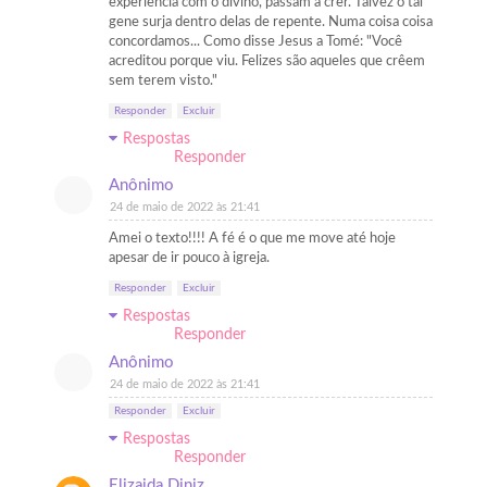
experiência com o divino, passam a crer. Talvez o tal
gene surja dentro delas de repente. Numa coisa coisa
concordamos... Como disse Jesus a Tomé: "Você
acreditou porque viu. Felizes são aqueles que crêem
sem terem visto."
Responder
Excluir
Respostas
Responder
Anônimo
24 de maio de 2022 às 21:41
Amei o texto!!!! A fé é o que me move até hoje
apesar de ir pouco à igreja.
Responder
Excluir
Respostas
Responder
Anônimo
24 de maio de 2022 às 21:41
Responder
Excluir
Respostas
Responder
Elizaida Diniz