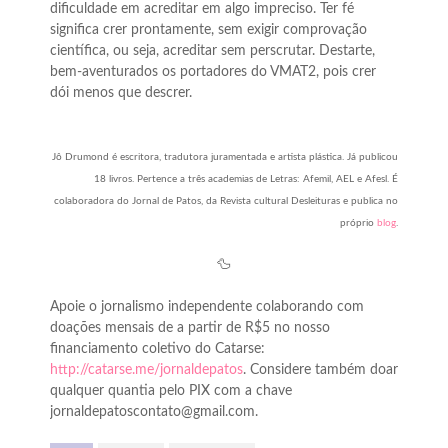
dificuldade em acreditar em algo impreciso. Ter fé
significa crer prontamente, sem exigir comprovação
científica, ou seja, acreditar sem perscrutar. Destarte,
bem-aventurados os portadores do VMAT2, pois crer
dói menos que descrer.
Jô Drumond é escritora, tradutora juramentada e artista plástica. Já publicou
18 livros. Pertence a três academias de Letras: Afemil, AEL e Afesl. É
colaboradora do Jornal de Patos, da Revista cultural Desleituras e publica no
próprio
blog
.
🦆
Apoie o jornalismo independente colaborando com
doações mensais de a partir de R$5 no nosso
financiamento coletivo do Catarse:
http://catarse.me/jornaldepatos
. Considere também doar
qualquer quantia pelo PIX com a chave
jornaldepatoscontato@gmail.com.