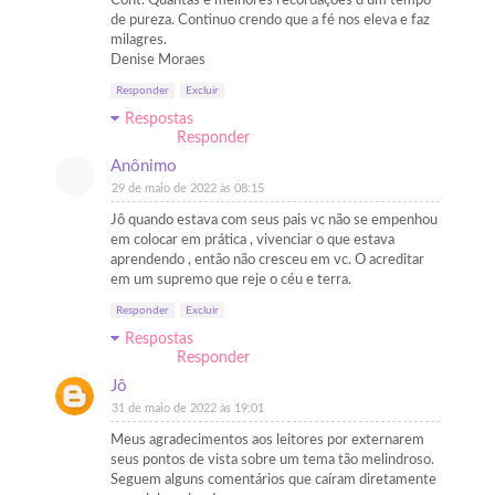
Cont. Quantas e melhores recordações d'um tempo
de pureza. Continuo crendo que a fé nos eleva e faz
milagres.
Denise Moraes
Responder
Excluir
Respostas
Responder
Anônimo
29 de maio de 2022 às 08:15
Jô quando estava com seus pais vc não se empenhou
em colocar em prática , vivenciar o que estava
aprendendo , então não cresceu em vc. O acreditar
em um supremo que reje o céu e terra.
Responder
Excluir
Respostas
Responder
Jô
31 de maio de 2022 às 19:01
Meus agradecimentos aos leitores por externarem
seus pontos de vista sobre um tema tão melindroso.
Seguem alguns comentários que caíram diretamente