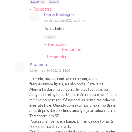
Responder
Excluir
Respostas
Nona Rostagno
25 de maio de 2022 às 14:07
Já fiz abaixo.
Excluir
Respostas
Responder
Responder
Anônimo
25 de maio de 2022 às 14:05
Eu creio, mas ao contrário de crianças que
frequentavam igreja, eu não podia. Estava na
Alemanha durante a guerra. Igrejas fechadas ou
abrigando refugiados. Minha mãe ressoa e aos 4 anos
me ensinou a rezar.. Só aprendi as primeiras palavras
e sei até hoje. Quando conseguimos chegar no Brasi,
anos depois descobrimos uma igreja ortodoxa, na rua
Tamandaré em SP.
Poucas x íamos lá, era longe, tínhamos que tomar 2
ônibus de ida e a volta tb.