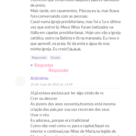
Confesso que tinha medo daqueles padres barbudos
de preto.
Mais tarde, em casamentos, Páscoa eu ia, mas ficava
fora conversando com as pessoas.
Casei numa igreja presbiteriana, mas foi a 1a e última
vez que entrei lá. Meus filhos foram batizados na
Itália em capelas presbiterianas. Hoje uns vão a igreja
católica, outro na Batista e tb na maranata. Eu reso o
que aprendi ,na praia, fiz da areia e água do mar,
minha igreja. Eu creio!!🙏🙏🙏
Responder
Excluir
Respostas
Responder
Anônimo
25 de maio de 2022 às 14:09
Jô,já estava anciosa por ler algo vindo de vc
Crer ou descrer
As jovens dos anos sessenta,tivemos está mesma
criação dos pais,por sua vez recorram dos seus
Usar o véu
Eu adorava,,,porque era tradicional
Como não voei como vc para a capital,fiquei no
interior e continuei,nas filhas de Maria,na legião de