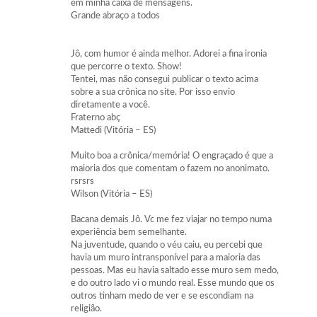
em minha caixa de mensagens.
Grande abraço a todos
Jô, com humor é ainda melhor. Adorei a fina ironia
que percorre o texto. Show!
Tentei, mas não consegui publicar o texto acima
sobre a sua crônica no site. Por isso envio
diretamente a você.
Fraterno abç
Mattedi (Vitória – ES)
Muito boa a crônica/memória! O engraçado é que a
maioria dos que comentam o fazem no anonimato.
rsrsrs
Wilson (Vitória – ES)
Bacana demais Jô. Vc me fez viajar no tempo numa
experiência bem semelhante.
Na juventude, quando o véu caiu, eu percebi que
havia um muro intransponível para a maioria das
pessoas. Mas eu havia saltado esse muro sem medo,
e do outro lado vi o mundo real. Esse mundo que os
outros tinham medo de ver e se escondiam na
religião.