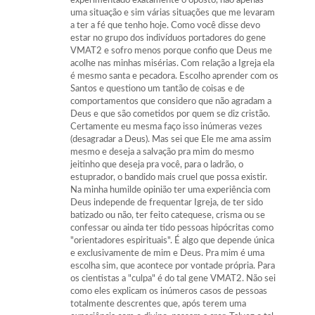
experimentado exatamente o oposto, não apenas
uma situação e sim várias situações que me levaram
a ter a fé que tenho hoje. Como você disse devo
estar no grupo dos indivíduos portadores do gene
VMAT2 e sofro menos porque confio que Deus me
acolhe nas minhas misérias. Com relação a Igreja ela
é mesmo santa e pecadora. Escolho aprender com os
Santos e questiono um tantão de coisas e de
comportamentos que considero que não agradam a
Deus e que são cometidos por quem se diz cristão.
Certamente eu mesma faço isso inúmeras vezes
(desagradar a Deus). Mas sei que Ele me ama assim
mesmo e deseja a salvação pra mim do mesmo
jeitinho que deseja pra você, para o ladrão, o
estuprador, o bandido mais cruel que possa existir.
Na minha humilde opinião ter uma experiência com
Deus independe de frequentar Igreja, de ter sido
batizado ou não, ter feito catequese, crisma ou se
confessar ou ainda ter tido pessoas hipócritas como
"orientadores espirituais". É algo que depende única
e exclusivamente de mim e Deus. Pra mim é uma
escolha sim, que acontece por vontade própria. Para
os cientistas a "culpa" é do tal gene VMAT2. Não sei
como eles explicam os inúmeros casos de pessoas
totalmente descrentes que, após terem uma