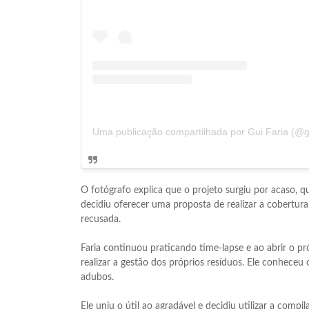
Uma publicação compartilhada por Gui Faria (@gu
O fotógrafo explica que o projeto surgiu por acaso, qu
decidiu oferecer uma proposta de realizar a cobertura 
recusada.
Faria continuou praticando time-lapse e ao abrir o pró
realizar a gestão dos próprios resíduos. Ele conhec
adubos.
Ele uniu o útil ao agradável e decidiu utilizar a compi