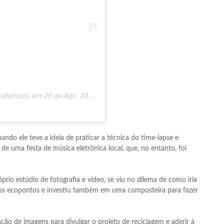
ifarious)
em
20 de Ago, 2020 às 9:10 PDT
ando ele teve a ideia de praticar a técnica do time-lapse e
de uma festa de música eletrônica local, que, no entanto, foi
prio estúdio de fotografia e vídeo, se viu no dilema de como iria
eu os ecopontos e investiu também em uma composteira para fazer
lação de imagens para divulgar o projeto de reciclagem e aderir à