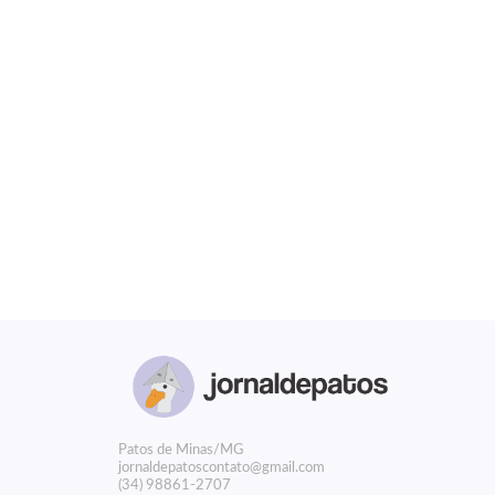
P
atos de Minas/MG
jornaldepatoscontato@gmail.com
(34) 98861-2707