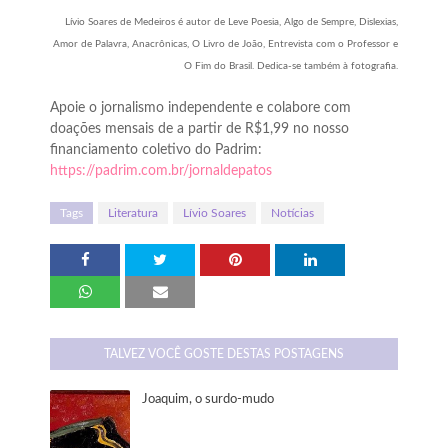
Lívio Soares de Medeiros é autor de Leve Poesia, Algo de Sempre, Dislexias,
Amor de Palavra, Anacrônicas, O Livro de João, Entrevista com o Professor e
O Fim do Brasil. Dedica-se também à fotografia.
Apoie o jornalismo independente e colabore com
doações mensais de a partir de R$1,99 no nosso
financiamento coletivo do Padrim:
https://padrim.com.br/jornaldepatos
Tags
Literatura
Lívio Soares
Notícias
TALVEZ VOCÊ GOSTE DESTAS POSTAGENS
Joaquim, o surdo-mudo