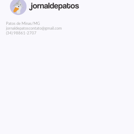
P
atos de Minas/MG
jornaldepatoscontato@gmail.com
(34) 98861-2707