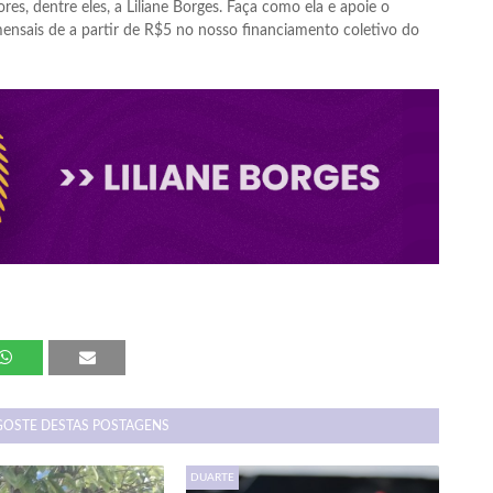
res, dentre eles, a Liliane Borges. Faça como ela e apoie o
nsais de a partir de R$5 no nosso financiamento coletivo do
GOSTE DESTAS POSTAGENS
DUARTE