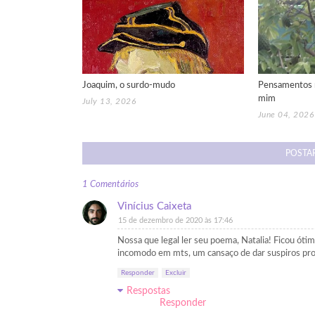
Joaquim, o surdo-mudo
Pensamentos 
mim
July 13, 2026
June 04, 2026
POSTA
1 Comentários
Vinícius Caixeta
15 de dezembro de 2020 às 17:46
Nossa que legal ler seu poema, Natalia! Ficou óti
incomodo em mts, um cansaço de dar suspiros pr
Responder
Excluir
Respostas
Responder