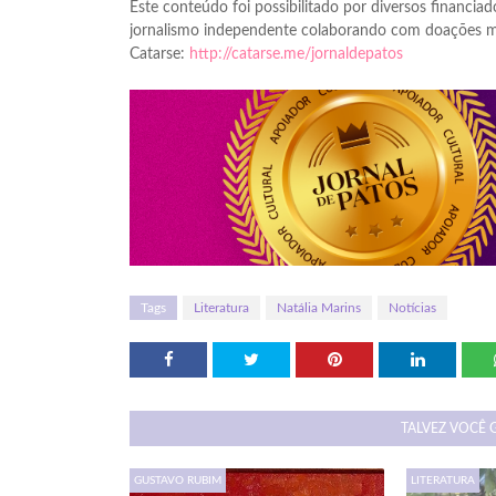
Este conteúdo foi possibilitado por diversos financiado
jornalismo independente colaborando com doações me
Catarse:
http://catarse.me/jornaldepatos
Tags
Literatura
Natália Marins
Notícias
TALVEZ VOCÊ 
GUSTAVO RUBIM
LITERATURA