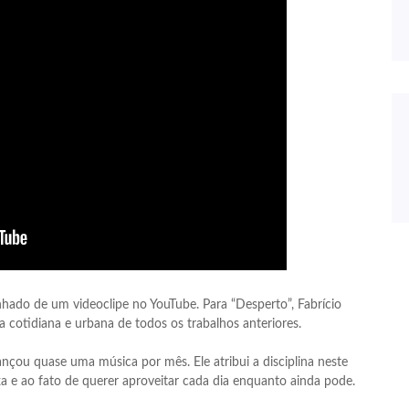
ado de um videoclipe no YouTube. Para “Desperto”, Fabrício
 cotidiana e urbana de todos os trabalhos anteriores.
u quase uma música por mês. Ele atribui a disciplina neste
xa e ao fato de querer aproveitar cada dia enquanto ainda pode.