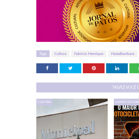
Tags
Cultura
Fabrício Henrique
HiataBambara
TALVEZ VOCÊ 
CULTURA
CARMO DO PA