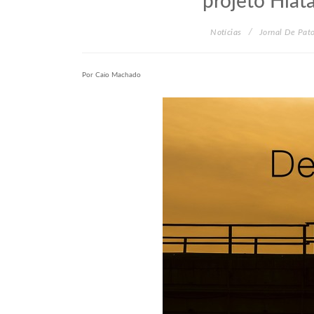
projeto Hia
Notícias
Jornal De Pat
Por Caio Machado