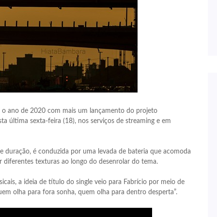
iza o ano de 2020 com mais um lançamento do projeto
a última sexta-feira (18), nos serviços de streaming e em
e duração, é conduzida por uma levada de bateria que acomoda
or diferentes texturas ao longo do desenrolar do tema.
ais, a ideia de título do single veio para Fabrício por meio de
uem olha para fora sonha, quem olha para dentro desperta”.