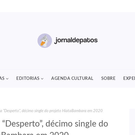
AS
EDITORIAS
AGENDA CULTURAL
SOBRE
EXPE
ça “Desperto”, décimo single do projeto HiataBambara em 2020
 “Desperto”, décimo single do