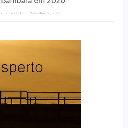
taBambara em 2020
os
Sexta-Feira, Dezembro 18, 2020