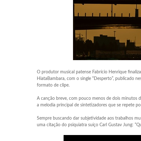
O produtor musical patense Fabrício Henrique final
HiataBambara, com o single “Desperto”, publicado nest
formato de clipe.
A canção breve, com pouco menos de dois minutos d
a melodia principal de sintetizadores que se repete p
Sempre buscando dar subjetividade aos trabalhos music
uma citação do psiquiatra suíço Carl Gustav Jung: “Q