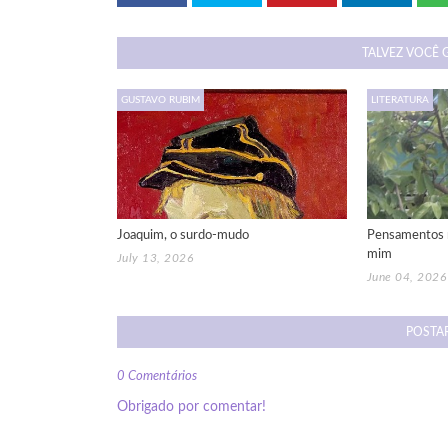
TALVEZ VOCÊ 
GUSTAVO RUBIM
LITERATURA
Joaquim, o surdo-mudo
Pensamentos 
mim
July 13, 2026
June 04, 2026
POSTA
0 Comentários
Obrigado por comentar!