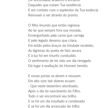
De sinceridade, acalento e encanto
Daqueles que notam Tua existência
E em contato com o esplendor da Tua essência
Renovam o ser através do pranto.
O filho imundo que então regressa
Ao lar que sempre fora sua morada,
Envergonhado pela carne que carrega
E pelo legado devasso que criara,
Foi então pelos braços da trindade recebido,
As lágrimas do poeta de fato secara.
E à luz foi em triunfo conduzido.
O sentimento de ter sido um dia renegado
Dá lugar à exaltação do Homem temido.
E novas portas se abrem e ressoam.
Em alto som tais dizeres ecoam:
- Que neste dezembro atordoado,
Após o dia do nascimento do Filho,
Todo o ser encontrará seu brilho.
E se foi um dia insultado e condenado
E se foi um dia arrancado do trilho