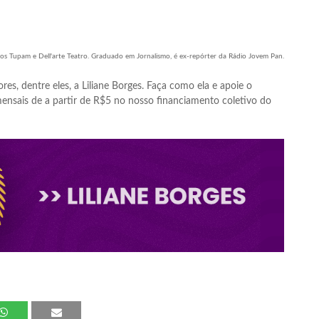
pos Tupam e Dell'arte Teatro. Graduado em Jornalismo, é ex-repórter da Rádio Jovem Pan.
res, dentre eles, a Liliane Borges. Faça como ela e apoie o
nsais de a partir de R$5 no nosso financiamento coletivo do