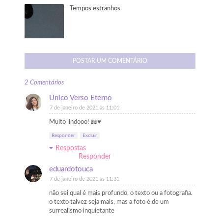
Tempos estranhos
POSTAR UM COMENTÁRIO
2 Comentários
Único Verso Eterno
7 de janeiro de 2021 às 11:01
Muito lindooo! 📖♥️
Responder
Excluir
Respostas
Responder
eduardotouca
7 de janeiro de 2021 às 11:31
não sei qual é mais profundo, o texto ou a fotografia.
o texto talvez seja mais, mas a foto é de um
surrealismo inquietante