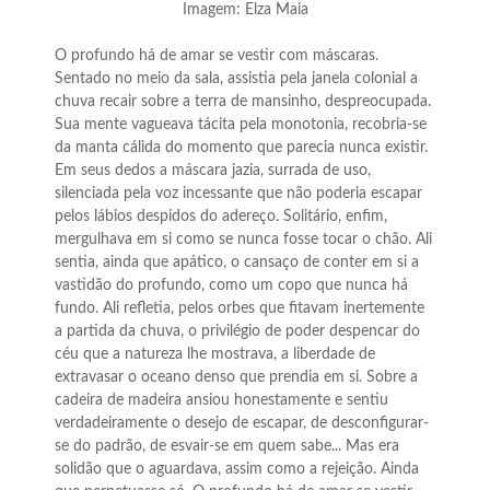
Imagem: Elza Maia
O profundo há de amar se vestir com máscaras.
Sentado no meio da sala, assistia pela janela colonial a
chuva recair sobre a terra de mansinho, despreocupada.
Sua mente vagueava tácita pela monotonia, recobria-se
da manta cálida do momento que parecia nunca existir.
Em seus dedos a máscara jazia, surrada de uso,
silenciada pela voz incessante que não poderia escapar
pelos lábios despidos do adereço. Solitário, enfim,
mergulhava em si como se nunca fosse tocar o chão. Ali
sentia, ainda que apático, o cansaço de conter em si a
vastidão do profundo, como um copo que nunca há
fundo. Ali refletia, pelos orbes que fitavam inertemente
a partida da chuva, o privilégio de poder despencar do
céu que a natureza lhe mostrava, a liberdade de
extravasar o oceano denso que prendia em si. Sobre a
cadeira de madeira ansiou honestamente e sentiu
verdadeiramente o desejo de escapar, de desconfigurar-
se do padrão, de esvair-se em quem sabe... Mas era
solidão que o aguardava, assim como a rejeição. Ainda