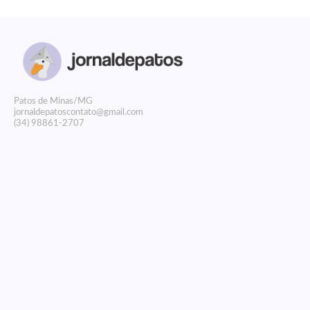
P
atos de Minas/MG
jornaldepatoscontato@gmail.com
(34) 98861-2707