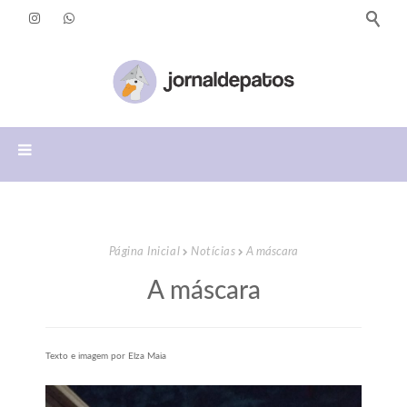
Página Inicial
Notícias
A máscara
A máscara
Texto e imagem por Elza Maia