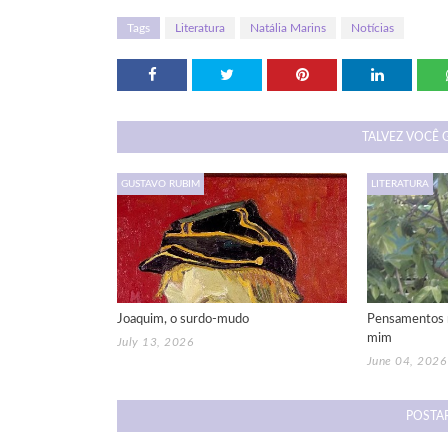
Tags
Literatura
Natália Marins
Notícias
TALVEZ VOCÊ 
GUSTAVO RUBIM
LITERATURA
Joaquim, o surdo-mudo
Pensamentos 
mim
July 13, 2026
June 04, 2026
POSTA