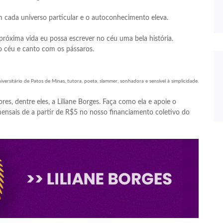
em cada universo particular e o autoconhecimento eleva.
próxima vida eu possa escrever no céu uma bela história.
o céu e canto com os pássaros.
ersitário de Patos de Minas, tutora, poeta, slammer, sonhadora e sensível à simplicidade.
res, dentre eles, a Liliane Borges. Faça como ela e apoie o
nsais de a partir de R$5 no nosso financiamento coletivo do