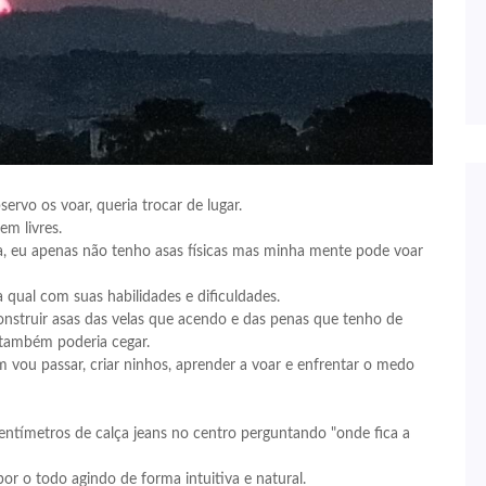
rvo os voar, queria trocar de lugar.
em livres.
ha, eu apenas não tenho asas físicas mas minha mente pode voar
 qual com suas habilidades e dificuldades.
onstruir asas das velas que acendo e das penas que tenho de
 também poderia cegar.
vou passar, criar ninhos, aprender a voar e enfrentar o medo
entímetros de calça jeans no centro perguntando "onde fica a
por o todo agindo de forma intuitiva e natural.