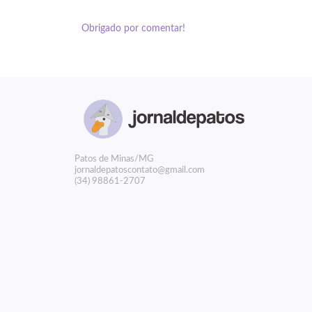
Obrigado por comentar!
P
atos de Minas/MG
jornaldepatoscontato@gmail.com
(34) 98861-2707