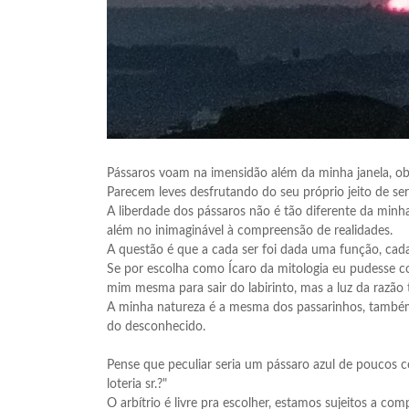
Pássaros voam na imensidão além da minha janela, obse
Parecem leves desfrutando do seu próprio jeito de ser
A liberdade dos pássaros não é tão diferente da min
além no inimaginável à compreensão de realidades.
A questão é que a cada ser foi dada uma função, cada
Se por escolha como Ícaro da mitologia eu pudesse c
mim mesma para sair do labirinto, mas a luz da razão
A minha natureza é a mesma dos passarinhos, também 
do desconhecido.
Pense que peculiar seria um pássaro azul de poucos c
loteria sr.?"
O arbítrio é livre pra escolher, estamos sujeitos a com