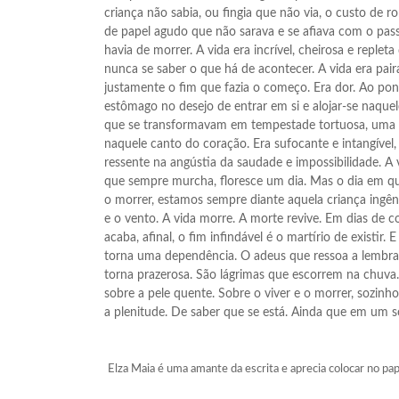
criança não sabia, ou fingia que não via, o custo de 
de papel agudo que não sarava e se afiava com o pas
havia de morrer. A vida era incrível, cheirosa e replet
nunca se saber o que há de acontecer. A vida era paira
justamente o fim que fazia o começo. Era dor. Ao pon
estômago no desejo de entrar em si e alojar-se naquel
que se transformavam em tempestade tortuosa, uma 
naquele canto do coração. Era sufocante e intangível
ressente na angústia da saudade e impossibilidade. A vi
que sempre murcha, floresce um dia. Mas o dia em qu
o morrer, estamos sempre diante aquela criança ingên
e o vento. A vida morre. A morte revive. Em dias de
acaba, afinal, o fim infindável é o martírio de existir
torna uma dependência. O adeus que ressoa a lembran
torna prazerosa. São lágrimas que escorrem na chuva
sobre a pele quente. Sobre o viver e o morrer, sozinh
a plenitude. De saber que se está. Ainda que em um 
Elza Maia é uma amante da escrita e aprecia colocar no pap