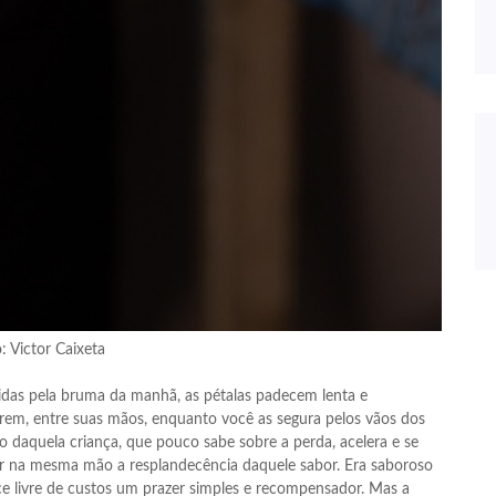
: Victor Caixeta
idas pela bruma da manhã, as pétalas padecem lenta e
rem, entre suas mãos, enquanto você as segura pelos vãos dos
o daquela criança, que pouco sabe sobre a perda, acelera e se
ar na mesma mão a resplandecência daquele sabor. Era saboroso
nce livre de custos um prazer simples e recompensador. Mas a