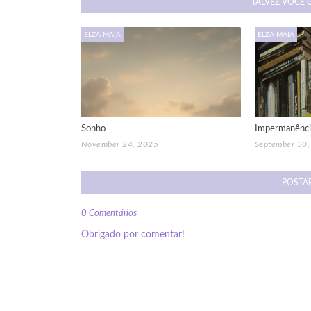
TALVEZ VOCÊ 
ELZA MAIA
ELZA MAIA
Sonho
Impermanênci
November 24, 2025
September 30
POSTA
0 Comentários
Obrigado por comentar!