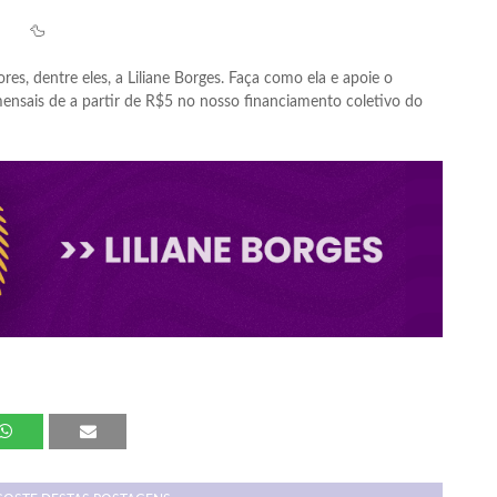
🦆
res, dentre eles, a Liliane Borges. Faça como ela e apoie o
nsais de a partir de R$5 no nosso financiamento coletivo do