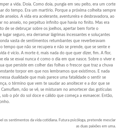
romper a vida. Doía. Como doía, pungia em seu peito, era um corte
sar do tempo. Era um martírio. Porque a próxima colheita sempre
a de anseios. A vida era acelerante, aventureira e desbravadora, ao
r no anseio, no perpétuo infinito que havia no finito. Mas era
to de se debruçar sobre os joelhos, apertar bem forte o
e lugar seguro, era derramar lágrimas incessantes e soluçantes
onda vasta de sentimentos retumbantes que reverberavam
, o tempo que não se recupera e não se prende, que se sente e
da é vício. A morte é, mais nada do que quer dizer, fim. A flor,
e ela se esvai nunca é como o dia em que nasce. Sobre o viver e
ua que persiste em colher das folhas o frescor que traz a chuva
 constante torpor em que nos lembramos que existimos. E nada
. E nessa dualidade que mais parece uma fatalidade o sentir se
ça, o término que vem te saudar ao anoitecer e a dor que se
. Camuflam, não se vê, se misturam no amortecer das gotículas
o, sob o pôr do sol doce e cálido que começa a esmaecer. Então,
sonho.
el os sentimentos da vida cotidiana. Futura psicóloga, pretende mesclar
as duas paixões em uma.