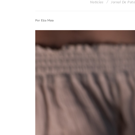
Notícias
Jornal De Pato
Por Elza Maia