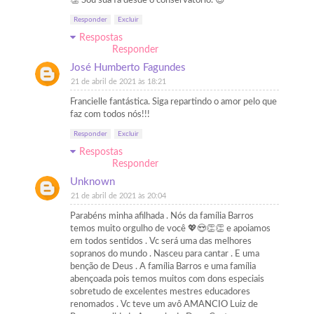
👏 Sou sua fã desde o conservatório. 😊
Responder
Excluir
Respostas
Responder
José Humberto Fagundes
21 de abril de 2021 às 18:21
Francielle fantástica. Siga repartindo o amor pelo que
faz com todos nós!!!
Responder
Excluir
Respostas
Responder
Unknown
21 de abril de 2021 às 20:04
Parabéns minha afilhada . Nós da família Barros
temos muito orgulho de você 💖😍👏👏 e apoiamos
em todos sentidos . Vc será uma das melhores
sopranos do mundo . Nasceu para cantar . E uma
benção de Deus . A família Barros e uma família
abençoada pois temos muitos com dons especiais
sobretudo de excelentes mestres educadores
renomados . Vc teve um avô AMANCIO Luiz de