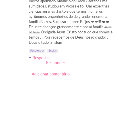
Barros apelidado Amancio do Deco Caetano uma
sumidade.Estudou em Viçosa e foi. Um expertnas
ciências agrárias .Tanto e que temos inúmeros
agrônomos engenheiros de de grande renomena
família Barros. Sucesso sempre Beijos 💋💋💖❤️❤️
Deus te abençoe grandemente e nossa família 🙏🙏
🙏🙏🙏 Obrigada Jesus Cristo por tudo que somos e
temos . . Pois recebemos de Deus nosso criador .
Deus e tudo .Shalom
Responder
Excluir
Respostas
Responder
Adicionar comentário