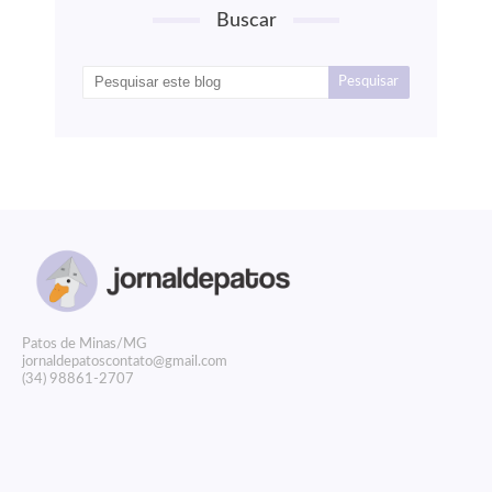
Buscar
P
atos de Minas/MG
jornaldepatoscontato@gmail.com
(34) 98861-2707