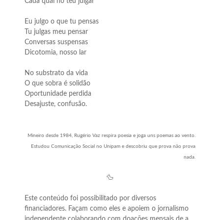
Cada qual no teu julgar
Eu julgo o que tu pensas
Tu julgas meu pensar
Conversas suspensas
Dicotomia, nosso lar
No substrato da vida
O que sobra é solidão
Oportunidade perdida
Desajuste, confusão.
Mineiro desde 1984, Rugério Vaz respira poesia e joga uns poemas ao vento.
Estudou Comunicação Social no Unipam e descobriu que prova não prova
nada.
🦆
Este conteúdo foi possibilitado por diversos
financiadores. Façam como eles e apoiem o jornalismo
independente colaborando com doações mensais de a