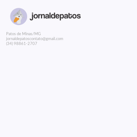
P
atos de Minas/MG
jornaldepatoscontato@gmail.com
(34) 98861-2707