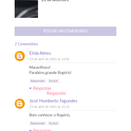
28 de dezembro
POSTAR UM COMENTÁRIO
2 Comentários
Élida Abreu
13 de abril de 2021 às 14:02
Maravilhoso!
Parabéns,grande Rogério!
Responder
Excluir
Respostas
Responder
José Humberto Fagundes
13 de abril de 2021 às 15:33
Bom conhecer o Rogério.
Responder
Excluir