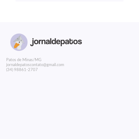
P
atos de Minas/MG
jornaldepatoscontato@gmail.com
(34) 98861-2707