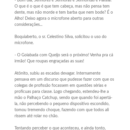
- Bom dia, Senhores e Senhoras e Senhoritas e Plateia!
O que é o que é que tem cabeça, mas não pensa tem
dente, mas não morde e tem barba que nem bode? É o
Alho! Deixo agora o microfone aberto para outras
considerações...
Boquiaberto, o sr. Celestino Silva, solicitou o uso do
microfone.
- O Goiabada com Queijo será o próximo! Venha pra cá
irmão! Que roupas engraçadas as suas!
Atônito, subiu as escadas devagar. Internamente
pensava em um discurso que pudesse fazer com que os
colegas de profissão focassem em questões sérias e
profícuas para classe. Logo chegando, estendeu-lhe a
mão o Palhaço Catchup, sendo que quando foi apertá-
la, não percebendo o pequeno dispositivo escondido,
tomou tremendo choque, fazendo com que todos ali
rissem até rolar no chão.
Tentando perceber o que aconteceu, e ainda tonto,