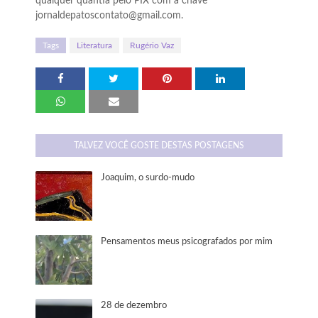
qualquer quantia pelo PIX com a chave
jornaldepatoscontato@gmail.com.
Tags
Literatura
Rugério Vaz
TALVEZ VOCÊ GOSTE DESTAS POSTAGENS
Joaquim, o surdo-mudo
Pensamentos meus psicografados por mim
28 de dezembro