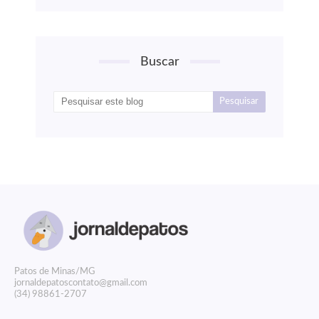
Buscar
P
atos de Minas/MG
jornaldepatoscontato@gmail.com
(34) 98861-2707