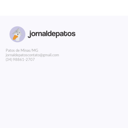
P
atos de Minas/MG
jornaldepatoscontato@gmail.com
(34) 98861-2707