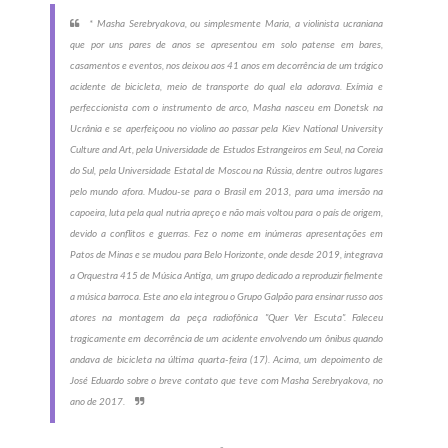
* Masha Serebryakova, ou simplesmente Maria, a violinista ucraniana
que por uns pares de anos se apresentou em solo patense em bares,
casamentos e eventos, nos deixou aos 41 anos em decorrência de um trágico
acidente de bicicleta, meio de transporte do qual ela adorava. Exímia e
perfeccionista com o instrumento de arco, Masha nasceu em Donetsk na
Ucrânia e se aperfeiçoou no violino ao passar pela Kiev National University
Culture and Art, pela Universidade de Estudos Estrangeiros em Seul, na Coreia
do Sul, pela Universidade Estatal de Moscou na Rússia, dentre outros lugares
pelo mundo afora. Mudou-se para o Brasil em 2013, para uma imersão na
capoeira, luta pela qual nutria apreço e não mais voltou para o país de origem,
devido a conflitos e guerras. Fez o nome em inúmeras apresentações em
Patos de Minas e se mudou para Belo Horizonte, onde desde 2019, integrava
a Orquestra 415 de Música Antiga, um grupo dedicado a reproduzir fielmente
a música barroca. Este ano ela integrou o Grupo Galpão para ensinar russo aos
atores na montagem da peça radiofônica "Quer Ver Escuta". Faleceu
tragicamente em decorrência de um acidente envolvendo um ônibus quando
andava de bicicleta na última quarta-feira (17). Acima, um depoimento de
José Eduardo sobre o breve contato que teve com Masha Serebryakova, no
ano de 2017.