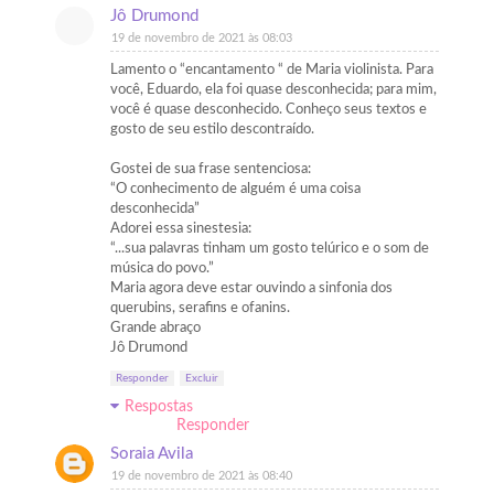
Jô Drumond
19 de novembro de 2021 às 08:03
Lamento o “encantamento “ de Maria violinista. Para
você, Eduardo, ela foi quase desconhecida; para mim,
você é quase desconhecido. Conheço seus textos e
gosto de seu estilo descontraído.
Gostei de sua frase sentenciosa:
“O conhecimento de alguém é uma coisa
desconhecida”
Adorei essa sinestesia:
“...sua palavras tinham um gosto telúrico e o som de
música do povo.”
Maria agora deve estar ouvindo a sinfonia dos
querubins, serafins e ofanins.
Grande abraço
Jô Drumond
Responder
Excluir
Respostas
Responder
Soraia Avila
19 de novembro de 2021 às 08:40