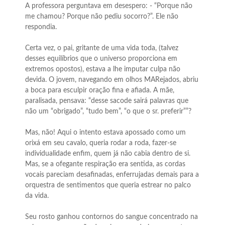
A professora perguntava em desespero: - “Porque não
me chamou? Porque não pediu socorro?”. Ele não
respondia.
Certa vez, o pai, gritante de uma vida toda, (talvez
desses equilíbrios que o universo proporciona em
extremos opostos), estava a lhe imputar culpa não
devida. O jovem, navegando em olhos MARejados, abriu
a boca para esculpir oração fina e afiada. A mãe,
paralisada, pensava: “desse sacode sairá palavras que
não um “obrigado”, “tudo bem”, “o que o sr. preferir””?
Mas, não! Aqui o intento estava apossado como um
orixá em seu cavalo, queria rodar a roda, fazer-se
individualidade enfim, quem já não cabia dentro de si.
Mas, se a ofegante respiração era sentida, as cordas
vocais pareciam desafinadas, enferrujadas demais para a
orquestra de sentimentos que queria estrear no palco
da vida.
Seu rosto ganhou contornos do sangue concentrado na