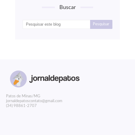
Buscar
P
atos de Minas/MG
jornaldepatoscontato@gmail.com
(34) 98861-2707