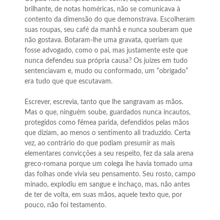
brilhante, de notas homéricas, não se comunicava à
contento da dimensão do que demonstrava. Escolheram
suas roupas, seu café da manhã e nunca souberam que
não gostava. Botaram-lhe uma gravata, queriam que
fosse advogado, como o pai, mas justamente este que
nunca defendeu sua própria causa? Os juízes em tudo
sentenciavam e, mudo ou conformado, um “obrigado”
era tudo que que escutavam.
Escrever, escrevia, tanto que lhe sangravam as mãos.
Mas o que, ninguém soube, guardados nunca incautos,
protegidos como fêmea parida, defendidos pelas mãos
que diziam, ao menos o sentimento ali traduzido. Certa
vez, ao contrário do que podiam presumir as mais
elementares convicções a seu respeito, fez da sala arena
greco-romana porque um colega lhe havia tomado uma
das folhas onde vivia seu pensamento. Seu rosto, campo
minado, explodiu em sangue e inchaço, mas, não antes
de ter de volta, em suas mãos, aquele texto que, por
pouco, não foi testamento.