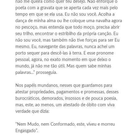
não me queira como quer teu desejo. Não enforque o
poeta com a gravata que se aperta cada vez mais pelo
tempo em que se ela usa. Eu não sou você. Acolha a
dança de minha alma ou lhe coloque uma navalha agora
no pescoço, mas entenda que todo moço, precisa abrir
seu trilho, encontrar o estribilho da própria canção. Eu
não sou você, mas também não tive forças para ser Eu
mesmo. Eu, navegante das palavras, nunca achei um
porto sequer para descê-las à terra. E esse pronome
pessoal, agora, no exato momento em que deixo o
mundo, já não me tão útil. Mas quem sabe minhas
palavras...” prosseguia.
Nos papéis mundanos, nesses que guardamos para
atestar propriedades, pagamentos e promessas, desses
burocráticos, demorados, insossos e de pouca poesia,
mas, este, ao menos, um atestado de óbito com viva
verdade que dizia:
“Nem Mudo, nem Conformado, este, viveu e morreu
Engasgado”.