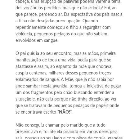
cabeça, uma erupção de palavras poderia varrer a terra
dos vocábulos perdidos, mas que não eclodia! Foi, ao
que parece, perdendo ar. Da expectativa dos pais nascia
a filha não desejada: preocupação. Quando
repentinamente começou o filho a regurgitar com
violência, pequenos pedaços do que não sabiam,
envolvidos em sangue.
O pai quis ia ao seu encontro, mas as mãos, primeira
manifestação de toda uma vida, pedia para que se
afastasse e assim, ao espanto da mãe que chorava,
cuspiu centenas, milhares desses pequenos troços
enlameados de sangue. A Mãe, que já não sabia por
ande sambar nesta avenida, tomou a iniciativa de pegar
um dos fragmentos pelo chão buscando entender a
situação e, não caiu porque não tinha direção, ao ver
que se tratavam de pequenos pedaços de papéis onde
se encontrava escrito “
NÃO!
”.
Não conseguiu chamar pelo marido que a tudo
presenciava e, foi até ela pisando em vários deles pela
sala, pousou ao seu lado e com olhos de coruja, grandes,