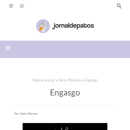
Página Inicial
Neto Moreira
Engasgo
Engasgo
Por Neto Moreira