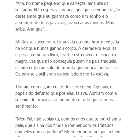
“Ana, no nome pequeno que carregas, ama até os
solitários. Não esperava, nunca, qualquer demonstração
deste amor que eu guardava como um sonho e o
assombro de tuas palavras, fez secar as minhas. Mas,
saiba, Ana que”...
Muitas se sucederam. Uma vida ou uma morte redigida
na voz que nunca ganhou corpo. A derradeira expulsa,
espessa como um livro, fez-lhe estremecer o espectro
magro, vez que não conseguia puxar-lhe pela traqueia,
caindo então ao solo do mundo que nunca lhe foi casa.
Os pais se ajoelharam ao seu lado e morto estava.
Tiraram com algum custo de esforço em lágrimas, os
papéis do defunto que por elas, falava. Abriram com a
solenidade propícia ao momento e tudo que liam era
sentimento:
“Meu Pai, não sabias tu, com os anos que te murcham a
pele, que a sina dos filhos é romper com os tratados
daqueles que os pariram? Muito embora me queira bem,