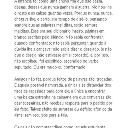
A infância foi como uma chuva fria que não cessa,
dessas, dessas que nunca ganham a guerra. Molhou-lhe
o rosto e as calças quantas vezes. Porque nunca, nunca,
chegava-lhe, o certo, em tempo de dizê-lo, pensando
sempre que as palavras mal ditas, serão sempre
malditas. Esse era seu dicionário inteiro, páginas em
branco escritas pelo silêncio. Não sabia confrontar,
quando confrontado; não sabia perguntar, quando a
dúvida lhe alcançava; não sabia dizer o desejado, (e não
que o desejo não estivesse em si coroado), e, por isso,
não escolheu, foi escolhido, escondido no verbo
sepultado. Ou era mudo ou conformado.
Amigos não fez, porque feitos de palavras são, trocadas.
E aquela possível namorada, a única a se distanciar dos
risos da rapaziada para com ele, a única a encontrar
uma beleza estranha na calmaria em que conversas são
desnecessárias, não recebeu resposta para o pedido por
ela feito. Talvez efeito da surpresa ou defeito afônico da
alma, sem recursos para a fala.
Os pais não compreendiam como, aquele estudante