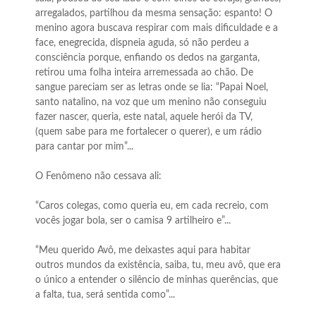
arregalados, partilhou da mesma sensação: espanto! O
menino agora buscava respirar com mais dificuldade e a
face, enegrecida, dispneia aguda, só não perdeu a
consciência porque, enfiando os dedos na garganta,
retirou uma folha inteira arremessada ao chão. De
sangue pareciam ser as letras onde se lia: “Papai Noel,
santo natalino, na voz que um menino não conseguiu
fazer nascer, queria, este natal, aquele herói da TV,
(quem sabe para me fortalecer o querer), e um rádio
para cantar por mim”...
O Fenômeno não cessava ali:
“Caros colegas, como queria eu, em cada recreio, com
vocês jogar bola, ser o camisa 9 artilheiro e”...
“Meu querido Avô, me deixastes aqui para habitar
outros mundos da existência, saiba, tu, meu avô, que era
o único a entender o silêncio de minhas querências, que
a falta, tua, será sentida como”...