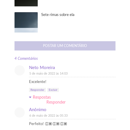
Sete rimas sobre ela
POSTAR UM COMENTÁRIO
4 Comentários
Neto Moreira
5 de maio de 2022 às 14:03
Excelente!
Responder
Excluir
Respostas
Responder
Anônimo
6 de maio de 2022 às 05:33
Perfeito! 👏🏾👏🏾👏🏾