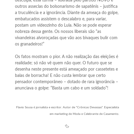
desculpa, essa turma – liderada pelo partido NOVO e
outros asseclas do bolsonarismo de sapatênis – justifica
a truculência e a ignorância. Diante da ameaça do golpe,
embatucados assistem o descalabro e, para variar,
postam um vídeozinho do Lula. Não se pode esperar
nobreza dessa gente. Os nossos liberais são “as
vivandeiras alvoroçadas que vão aos bivaques bulir com
os granadeiros!”
Os fatos mostram o pior. A não realização das eleições é
realidade; só não vê quem não quer. O futuro que se
desenha neste presente está ameaçado por cassetetes e
balas de borracha! E não custa lembrar que certo
pensador contemporâneo – dotado de rara ignorância –
anunciava o golpe: “Basta um cabo e um soldado”!
Flavio Sousa é jornalista e escritor. Autor de "Crônicas Devassas". Especialista
em marketing de Moda e Celebrante de Casamento.
🦆