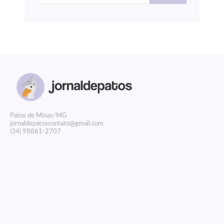
P
atos de Minas/MG
jornaldepatoscontato@gmail.com
(34) 98861-2707