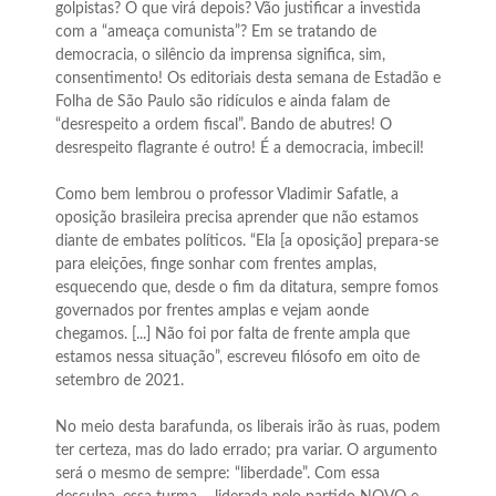
golpistas? O que virá depois? Vão justificar a investida
com a “ameaça comunista”? Em se tratando de
democracia, o silêncio da imprensa significa, sim,
consentimento! Os editoriais desta semana de Estadão e
Folha de São Paulo são ridículos e ainda falam de
“desrespeito a ordem fiscal”. Bando de abutres! O
desrespeito flagrante é outro! É a democracia, imbecil!
Como bem lembrou o professor Vladimir Safatle, a
oposição brasileira precisa aprender que não estamos
diante de embates políticos. “Ela [a oposição] prepara-se
para eleições, finge sonhar com frentes amplas,
esquecendo que, desde o fim da ditatura, sempre fomos
governados por frentes amplas e vejam aonde
chegamos. [...] Não foi por falta de frente ampla que
estamos nessa situação”, escreveu filósofo em oito de
setembro de 2021.
No meio desta barafunda, os liberais irão às ruas, podem
ter certeza, mas do lado errado; pra variar. O argumento
será o mesmo de sempre: “liberdade”. Com essa