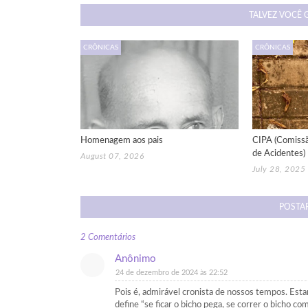
TALVEZ VOCÊ 
CRÔNICAS
CRÔNICAS
Homenagem aos pais
CIPA (Comissã
de Acidentes)
August 07, 2026
July 28, 2025
POSTA
2 Comentários
Anônimo
24 de dezembro de 2024 às 22:52
Pois é, admirável cronista de nossos tempos. Esta
define “se ficar o bicho pega, se correr o bicho com