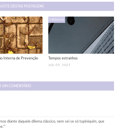
GOSTE DESTAS POSTAGENS
CRÔNICAS
o Interna de Prevenção
Tempos estranhos
July 09, 2025
R UM COMENTÁRIO
mos diante daquele dilema clássico, nem sei se só tupiniquim, que
e.’”