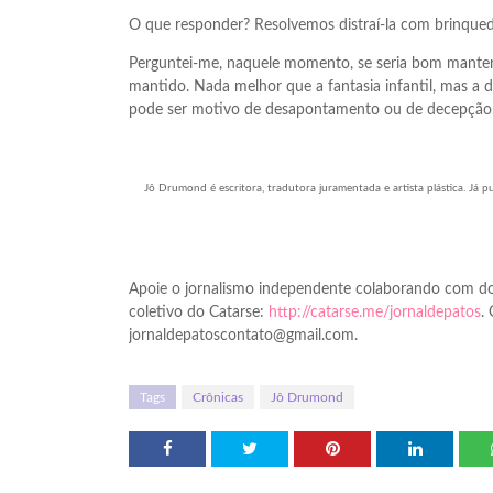
O que responder? Resolvemos distraí-la com brinquedo
Perguntei-me, naquele momento, se seria bom manter o
mantido. Nada melhor que a fantasia infantil, mas a 
pode ser motivo de desapontamento ou de decepção.
Jô Drumond é escritora, tradutora juramentada e artista plástica. Já pu
Apoie o jornalismo independente colaborando com do
coletivo do Catarse:
http://catarse.me/jornaldepatos
.
jornaldepatoscontato@gmail.com.
Tags
Crônicas
Jô Drumond