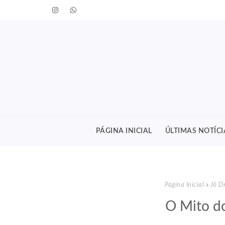
PÁGINA INICIAL
ÚLTIMAS NOTÍCI
Página Inicial
Jô D
O Mito d