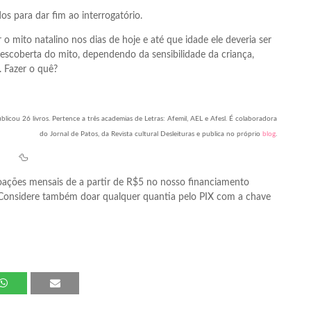
s para dar fim ao interrogatório.
 mito natalino nos dias de hoje e até que idade ele deveria ser
descoberta do mito, dependendo da sensibilidade da criança,
 Fazer o quê?
blicou 26 livros. Pertence a três academias de Letras: Afemil, AEL e Afesl. É colaboradora
do Jornal de Patos, da Revista cultural Desleituras e publica no próprio
blog
.
🦆
ações mensais de a partir de R$5 no nosso financiamento
 Considere também doar qualquer quantia pelo PIX com a chave