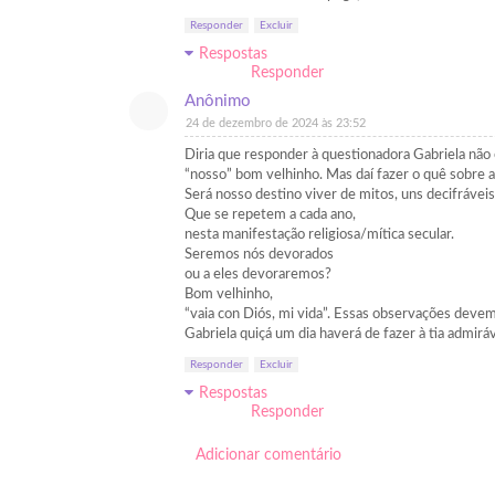
Responder
Excluir
Respostas
Responder
Anônimo
24 de dezembro de 2024 às 23:52
Diria que responder à questionadora Gabriela não 
“nosso” bom velhinho. Mas daí fazer o quê sobre 
Será nosso destino viver de mitos, uns decifráveis
Que se repetem a cada ano,
nesta manifestação religiosa/mítica secular.
Seremos nós devorados
ou a eles devoraremos?
Bom velhinho,
“vaia con Diós, mi vida”. Essas observações devem
Gabriela quiçá um dia haverá de fazer à tia admir
Responder
Excluir
Respostas
Responder
Adicionar comentário