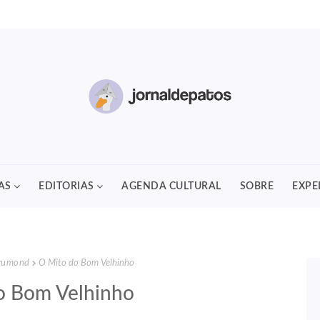
AS
EDITORIAS
AGENDA CULTURAL
SOBRE
EXPE
rumond
O Mito do Bom Velhinho
o Bom Velhinho