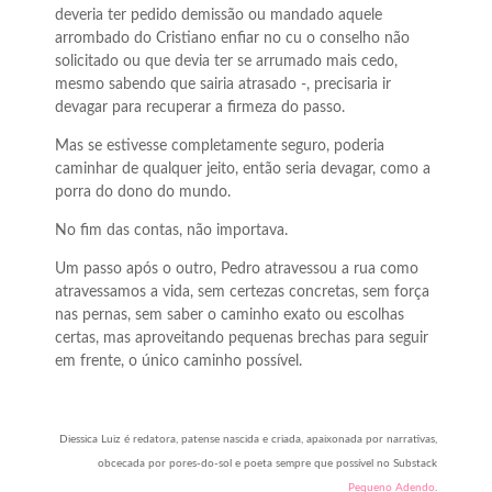
deveria ter pedido demissão ou mandado aquele
arrombado do Cristiano enfiar no cu o conselho não
solicitado ou que devia ter se arrumado mais cedo,
mesmo sabendo que sairia atrasado -, precisaria ir
devagar para recuperar a firmeza do passo.
Mas se estivesse completamente seguro, poderia
caminhar de qualquer jeito, então seria devagar, como a
porra do dono do mundo.
No fim das contas, não importava.
Um passo após o outro, Pedro atravessou a rua como
atravessamos a vida, sem certezas concretas, sem força
nas pernas, sem saber o caminho exato ou escolhas
certas, mas aproveitando pequenas brechas para seguir
em frente, o único caminho possível.
Diessica Luiz é redatora, patense nascida e criada, apaixonada por narrativas,
obcecada por pores-do-sol e poeta sempre que possível no Substack
Pequeno Adendo
.