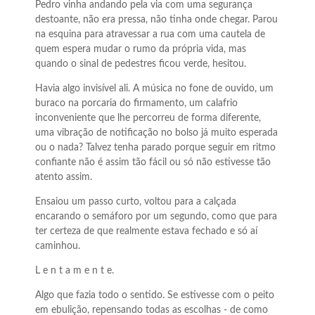
Pedro vinha andando pela via com uma segurança
destoante, não era pressa, não tinha onde chegar. Parou
na esquina para atravessar a rua com uma cautela de
quem espera mudar o rumo da própria vida, mas
quando o sinal de pedestres ficou verde, hesitou.
Havia algo invisível ali. A música no fone de ouvido, um
buraco na porcaria do firmamento, um calafrio
inconveniente que lhe percorreu de forma diferente,
uma vibração de notificação no bolso já muito esperada
ou o nada? Talvez tenha parado porque seguir em ritmo
confiante não é assim tão fácil ou só não estivesse tão
atento assim.
Ensaiou um passo curto, voltou para a calçada
encarando o semáforo por um segundo, como que para
ter certeza de que realmente estava fechado e só aí
caminhou.
L e n t a m e n t e.
Algo que fazia todo o sentido. Se estivesse com o peito
em ebulição, repensando todas as escolhas - de como