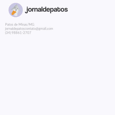
P
atos de Minas/MG
jornaldepatoscontato@gmail.com
(34) 98861-2707