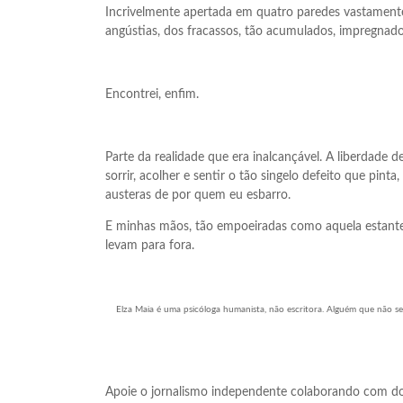
Incrivelmente apertada em quatro paredes vastamente 
angústias, dos fracassos, tão acumulados, impregnad
Encontrei, enfim.
Parte da realidade que era inalcançável. A liberdade d
sorrir, acolher e sentir o tão singelo defeito que pin
austeras de por quem eu esbarro.
E minhas mãos, tão empoeiradas como aquela estante
levam para fora.
Elza Maia é uma psicóloga humanista, não escritora. Alguém que não s
Apoie o jornalismo independente colaborando com do