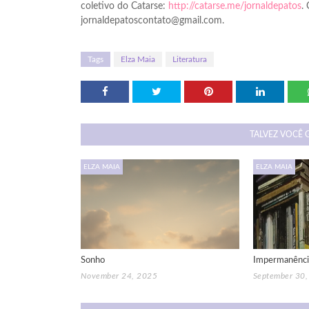
coletivo do Catarse:
http://catarse.me/jornaldepatos
.
jornaldepatoscontato@gmail.com.
Tags
Elza Maia
Literatura
TALVEZ VOCÊ 
ELZA MAIA
ELZA MAIA
Sonho
Impermanênci
November 24, 2025
September 30