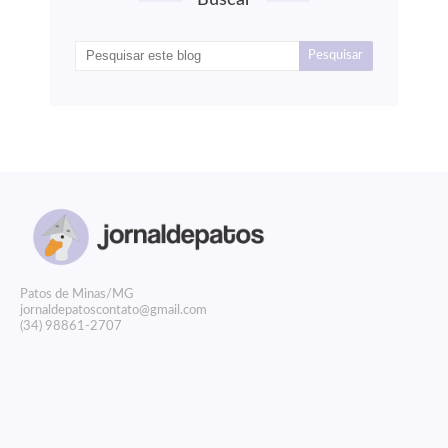
Buscar
P
atos de Minas/MG
jornaldepatoscontato@gmail.com
(34) 98861-2707