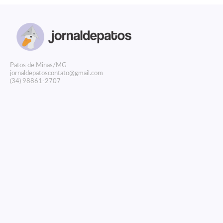
P
atos de Minas/MG
jornaldepatoscontato@gmail.com
(34) 98861-2707