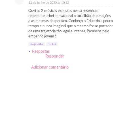
11 de junho de 2020 às 10:32
Ouvi as 2 músicas expostas nessa resenha e
realmente achei sensacional o turbilhão de emoções
q as mesmas despertam. Conheço o Eduardo a pouco
tempo e nunca imaginei que o mesmo fosse portador
de uma trajetória tão legal e intensa. Parabéns pelo
empenho jovem !
Responder
Excluir
Respostas
Responder
Adicionar comentário