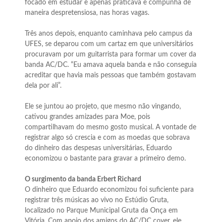
focado em estudar e apenas praticava e compunha de
maneira despretensiosa, nas horas vagas.
Três anos depois, enquanto caminhava pelo campus da
UFES, se deparou com um cartaz em que universitários
procuravam por um guitarrista para formar um cover da
banda AC/DC. “Eu amava aquela banda e não conseguia
acreditar que havia mais pessoas que também gostavam
dela por ali”.
Ele se juntou ao projeto, que mesmo não vingando,
cativou grandes amizades para Moe, pois
compartilhavam do mesmo gosto musical. A vontade de
registrar algo só crescia e com as moedas que sobrava
do dinheiro das despesas universitárias, Eduardo
economizou o bastante para gravar a primeiro demo.
O surgimento da banda Erbert Richard
O dinheiro que Eduardo economizou foi suficiente para
registrar três músicas ao vivo no Estúdio Gruta,
localizado no Parque Municipal Gruta da Onça em
Vitória. Com apoio dos amigos do AC/DC cover, ele