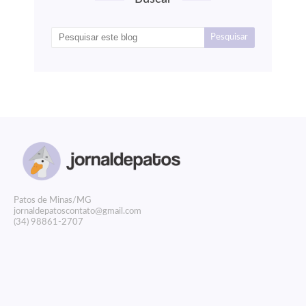
P
atos de Minas/MG
jornaldepatoscontato@gmail.com
(34) 98861-2707