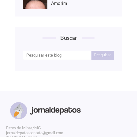
Amorim
Buscar
P
atos de Minas/MG
jornaldepatoscontato@gmail.com