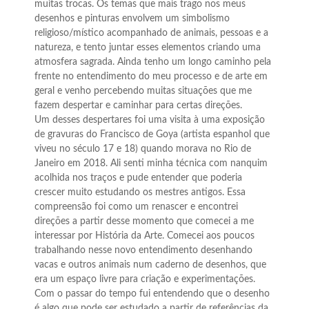
muitas trocas. Os temas que mais trago nos meus
desenhos e pinturas envolvem um simbolismo
religioso/místico acompanhado de animais, pessoas e a
natureza, e tento juntar esses elementos criando uma
atmosfera sagrada. Ainda tenho um longo caminho pela
frente no entendimento do meu processo e de arte em
geral e venho percebendo muitas situações que me
fazem despertar e caminhar para certas direções.
Um desses despertares foi uma visita à uma exposição
de gravuras do Francisco de Goya (artista espanhol que
viveu no século 17 e 18) quando morava no Rio de
Janeiro em 2018. Ali senti minha técnica com nanquim
acolhida nos traços e pude entender que poderia
crescer muito estudando os mestres antigos. Essa
compreensão foi como um renascer e encontrei
direções a partir desse momento que comecei a me
interessar por História da Arte. Comecei aos poucos
trabalhando nesse novo entendimento desenhando
vacas e outros animais num caderno de desenhos, que
era um espaço livre para criação e experimentações.
Com o passar do tempo fui entendendo que o desenho
é algo que pode ser estudado a partir de referências da