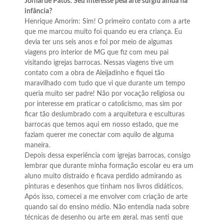
Jornal de Patos: Seu interesse pela arte surgiu ainda na
infância?
Henrique Amorim: Sim! O primeiro contato com a arte
que me marcou muito foi quando eu era criança. Eu
devia ter uns seis anos e foi por meio de algumas
viagens pro interior de MG que fiz com meu pai
visitando igrejas barrocas. Nessas viagens tive um
contato com a obra de Aleijadinho e fiquei tão
maravilhado com tudo que vi que durante um tempo
queria muito ser padre! Não por vocação religiosa ou
por interesse em praticar o catolicismo, mas sim por
ficar tão deslumbrado com a arquitetura e esculturas
barrocas que temos aqui em nosso estado, que me
faziam querer me conectar com aquilo de alguma
maneira.
Depois dessa experiência com igrejas barrocas, consigo
lembrar que durante minha formação escolar eu era um
aluno muito distraído e ficava perdido admirando as
pinturas e desenhos que tinham nos livros didáticos.
Após isso, comecei a me envolver com criação de arte
quando saí do ensino médio. Não entendia nada sobre
técnicas de desenho ou arte em geral, mas senti que