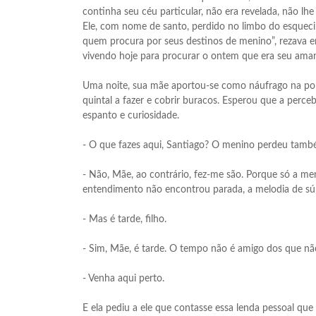
continha seu céu particular, não era revelada, não lhe
Ele, com nome de santo, perdido no limbo do esquec
quem procura por seus destinos de menino”, rezava e
vivendo hoje para procurar o ontem que era seu amanh
Uma noite, sua mãe aportou-se como náufrago na porta
quintal a fazer e cobrir buracos. Esperou que a perce
espanto e curiosidade.
- O que fazes aqui, Santiago? O menino perdeu també
- Não, Mãe, ao contrário, fez-me são. Porque só a m
entendimento não encontrou parada, a melodia de súp
- Mas é tarde, filho.
- Sim, Mãe, é tarde. O tempo não é amigo dos que nã
- Venha aqui perto.
E ela pediu a ele que contasse essa lenda pessoal qu