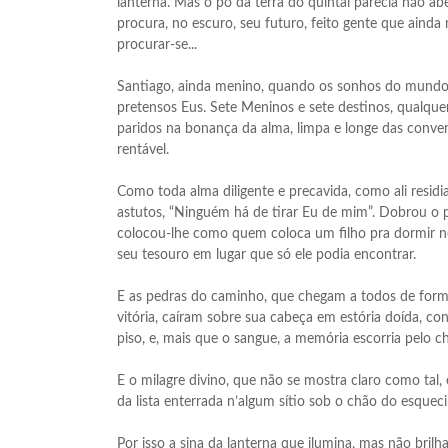
lanterna. Mas o pó da terra do quintal parecia não a
procura, no escuro, seu futuro, feito gente que ainda
procurar-se...
Santiago, ainda menino, quando os sonhos do mundo er
pretensos Eus. Sete Meninos e sete destinos, qualquer
paridos na bonança da alma, limpa e longe das conven
rentável.
Como toda alma diligente e precavida, como ali resid
astutos, “Ninguém há de tirar Eu de mim”. Dobrou o p
colocou-lhe como quem coloca um filho pra dormir no
seu tesouro em lugar que só ele podia encontrar.
E as pedras do caminho, que chegam a todos de forma 
vitória, caíram sobre sua cabeça em estória doída, c
piso, e, mais que o sangue, a memória escorria pelo ch
E o milagre divino, que não se mostra claro como tal,
da lista enterrada n’algum sítio sob o chão do esquec
Por isso a sina da lanterna que ilumina, mas não bril