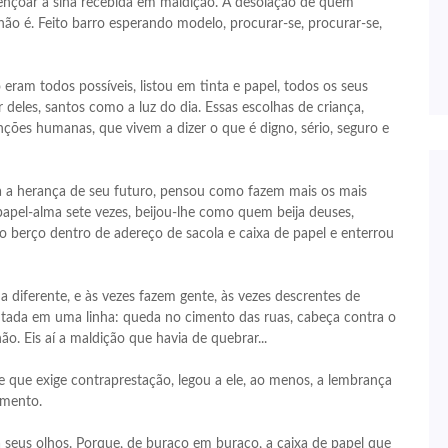
bençoar a sina recebida em maldição. A desolação de quem
 não é. Feito barro esperando modelo, procurar-se, procurar-se,
am todos possíveis, listou em tinta e papel, todos os seus
 deles, santos como a luz do dia. Essas escolhas de criança,
ções humanas, que vivem a dizer o que é digno, sério, seguro e
ia a herança de seu futuro, pensou como fazem mais os mais
apel-alma sete vezes, beijou-lhe como quem beija deuses,
 berço dentro de adereço de sacola e caixa de papel e enterrou
diferente, e às vezes fazem gente, às vezes descrentes de
ontada em uma linha: queda no cimento das ruas, cabeça contra o
ão. Eis aí a maldição que havia de quebrar...
 e que exige contraprestação, legou a ele, ao menos, a lembrança
imento.
ha seus olhos. Porque, de buraco em buraco, a caixa de papel que