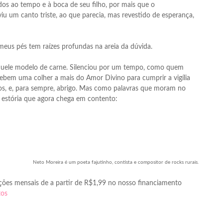
os ao tempo e à boca de seu filho, por mais que o
u um canto triste, ao que parecia, mas revestido de esperança,
eus pés tem raízes profundas na areia da dúvida.
 aquele modelo de carne. Silenciou por um tempo, como quem
ebem uma colher a mais do Amor Divino para cumprir a vigília
nos, e, para sempre, abrigo. Mas como palavras que moram no
a estória que agora chega em contento:
Neto Moreira é um poeta fajutinho, contista e compositor de rocks rurais.
ções mensais de a partir de R$1,99 no nosso financiamento
tos