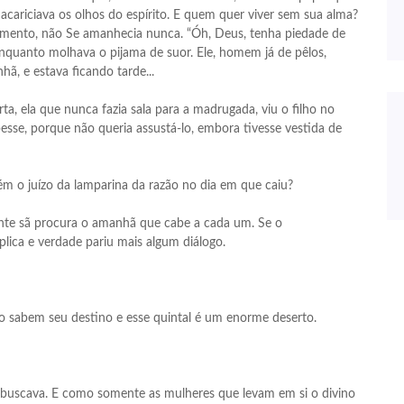
 acariciava os olhos do espírito. E quem quer viver sem sua alma?
imento, não Se amanhecia nunca. “Óh, Deus, tenha piedade de
nquanto molhava o pijama de suor. Ele, homem já de pêlos,
ã, e estava ficando tarde...
, ela que nunca fazia sala para a madrugada, viu o filho no
besse, porque não queria assustá-lo, embora tivesse vestida de
m o juízo da lamparina da razão no dia em que caiu?
ente sã procura o amanhã que cabe a cada um. Se o
lica e verdade pariu mais algum diálogo.
o sabem seu destino e esse quintal é um enorme deserto.
e buscava. E como somente as mulheres que levam em si o divino