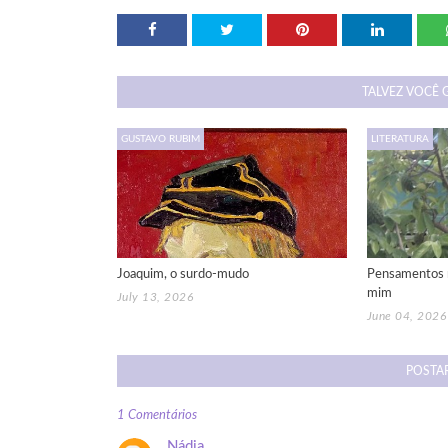
TALVEZ VOCÊ 
GUSTAVO RUBIM
LITERATURA
Joaquim, o surdo-mudo
Pensamentos 
mim
July 13, 2026
June 04, 2026
POSTA
1 Comentários
Nádia