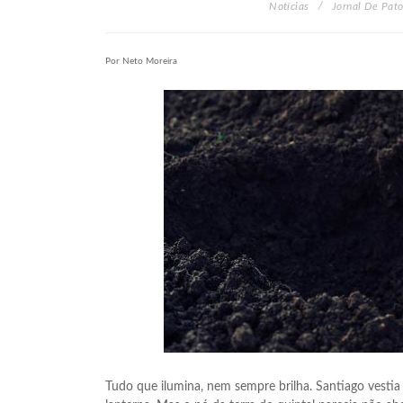
Notícias
Jornal De Pat
Por Neto Moreira
Tudo que ilumina, nem sempre brilha. Santiago vest