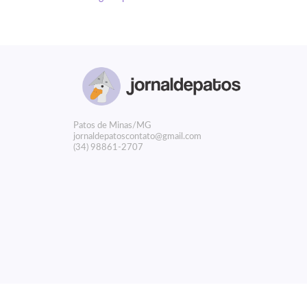
P
atos de Minas/MG
jornaldepatoscontato@gmail.com
(34) 98861-2707