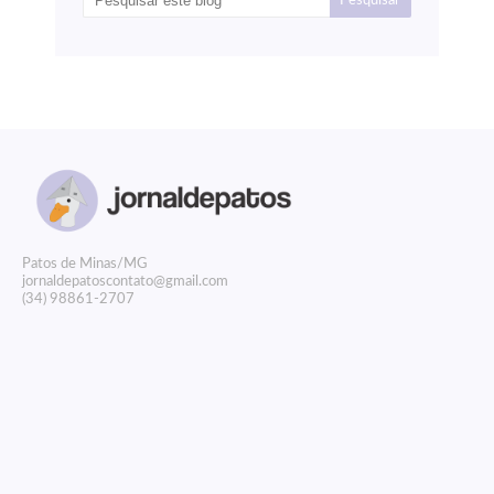
P
atos de Minas/MG
jornaldepatoscontato@gmail.com
(34) 98861-2707