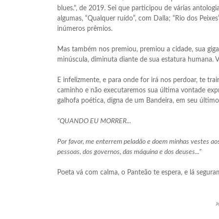
blues.", de 2019. Sei que participou de várias antolog
algumas, “Qualquer ruído”, com Dalla; “Rio dos Peixe
inúmeros prêmios.
Mas também nos premiou, premiou a cidade, sua gigan
minúscula, diminuta diante de sua estatura humana. V
E infelizmente, e para onde for irá nos perdoar, te t
caminho e não executaremos sua última vontade expr
galhofa poética, digna de um Bandeira, em seu último
“QUANDO EU MORRER...
Por favor, me enterrem peladão e doem minhas vestes aos
pessoas, dos governos, das máquina e dos deuses...”
Poeta vá com calma, o Panteão te espera, e lá segura
J