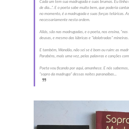
Cada um tem sua madrugada e suas brumas. Eu tinha um
de dia...”. E o poeta sabe muito bem, que poderia cant
no momento, é a madrugada e suas forças telúricas. As
necessariamente nesta ordem.
Aliás, são nas madrugadas, e o poeta, nos ensina, “no
deusas, e mesmo das lúbricas e “idolatradas” mineir
E também, Wandão, não sei se é bom ou ruim: as madru
Parabéns, mais uma vez, pelas palavras e canções com
Poeta vou ficando por aqui, amanhece. E nós sabemos, 
“sopro da madruga” dessas
noites paranaíbas
...