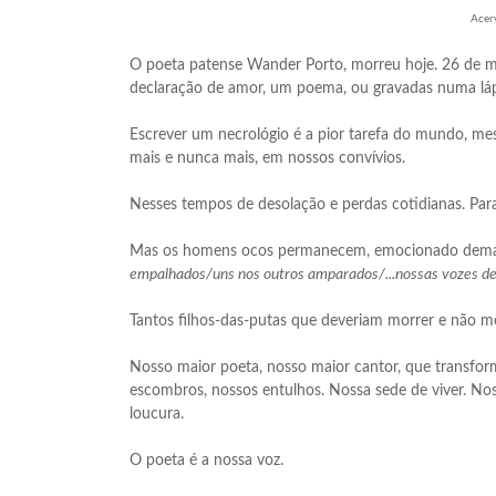
Acer
O poeta patense Wander Porto, morreu hoje. 26 de m
declaração de amor, um poema, ou gravadas numa láp
Escrever um necrológio é a pior tarefa do mundo, 
mais e nunca mais, em nossos convívios.
Nesses tempos de desolação e perdas cotidianas. Pa
Mas os homens ocos permanecem, emocionado demais a
empalhados/uns nos outros amparados/...nossas vozes de
Tantos filhos-das-putas que deveriam morrer e não 
Nosso maior poeta, nosso maior cantor, que transfor
escombros, nossos entulhos. Nossa sede de viver. Nos
loucura.
O poeta é a nossa voz.