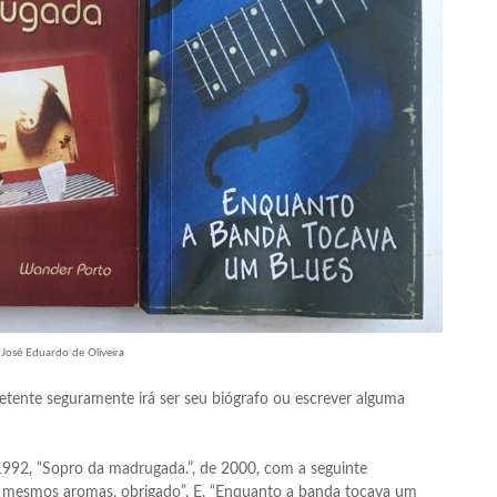
José Eduardo de Oliveira
petente seguramente irá ser seu biógrafo ou escrever alguma
 1992, “Sopro da madrugada.”, de 2000, com a seguinte
s mesmos aromas, obrigado”. E, “Enquanto a banda tocava um