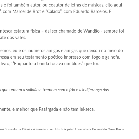
ias e foi também autor, ou coautor de letras de músicas, cito aqui
s”, com Marcel de Brot e “Calado”, com Eduardo Barcelos. E
tesca estatura física – dai ser chamado de Wandão - sempre foi
ate dos vates.
rairemos, eu e os inúmeros amigos e amigas que deixou no meio do
essa em seu testamento poético impresso com fogo e galhofa,
 livro, ‘”Enquanto a banda tocava um blues” que foi:
 que temem a solidão e tremem com o frio e a indiferença das
mente, é melhor que Pasárgada e não tem lei-seca.
osé Eduardo de Oliveira é licenciado em História pela Universidade Federal de Ouro Preto