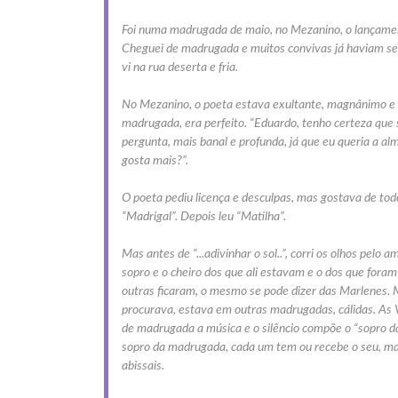
Foi numa madrugada de maio, no Mezanino, o lançamen
Cheguei de madrugada e muitos convivas já haviam se 
vi na rua deserta e fria.
No Mezanino, o poeta estava exultante, magnânimo e s
madrugada, era perfeito. “Eduardo, tenho certeza que s
pergunta, mais banal e profunda, já que eu queria a alm
gosta mais?”.
O poeta pediu licença e desculpas, mas gostava de todo
“Madrigal”. Depois leu “Matilha”.
Mas antes de “...adivinhar o sol..”, corri os olhos pelo
sopro e o cheiro dos que ali estavam e o dos que for
outras ficaram, o mesmo se pode dizer das Marlenes. M
procurava, estava em outras madrugadas, cálidas. As V
de madrugada a música e o silêncio compõe o “sopro d
sopro da madrugada, cada um tem ou recebe o seu, mas
abissais.