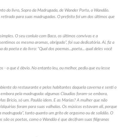
to do livro,
Sopro da Madrugada
, de Wander Porto, o
Wandão
.
retirado para suas madrugadas. O prefeito foi um dos últimos que
imples. O seu conluio com Baco, os últimos convivas e a
entimos os mesmo aromas, obrigado”, foi sua dedicatória. Aí, fiz a
a do poeta e do livro: “Qual dos poemas...poeta... qual deles você
s - o que é óbvio. No entanto leu, ou melhor, pediu que eu lesse
 ambiente do restaurante e pelos habitantes daquela caverna e senti o
am embora pela madrugada: algumas Claudias foram-se embora,
as Brício, só um. Paulão idem. E as Marias? A mulher que não
alquírias foram para suas valhalas. Os músicos estavam ali, porque
a madrugada”, tanto quanto um grito de orgasmo ou de solidão. O
 são os poetas, como o Wandão é que decifram suas filigranas