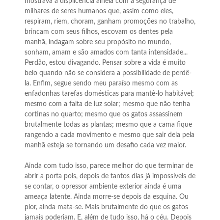
mostrava a displicência alheia com a segurança de
milhares de seres humanos que, assim como eles,
respiram, riem, choram, ganham promoções no trabalho,
brincam com seus filhos, escovam os dentes pela
manhã, indagam sobre seu propósito no mundo,
sonham, amam e são amados com tanta intensidade...
Perdão, estou divagando. Pensar sobre a vida é muito
belo quando não se considera a possibilidade de perdê-
la. Enfim, segue sendo meu paraíso mesmo com as
enfadonhas tarefas domésticas para mantê-lo habitável;
mesmo com a falta de luz solar; mesmo que não tenha
cortinas no quarto; mesmo que os gatos assassinem
brutalmente todas as plantas; mesmo que a cama fique
rangendo a cada movimento e mesmo que sair dela pela
manhã esteja se tornando um desafio cada vez maior.
Ainda com tudo isso, parece melhor do que terminar de
abrir a porta pois, depois de tantos dias já impossíveis de
se contar, o opressor ambiente exterior ainda é uma
ameaça latente. Ainda morre-se depois da esquina. Ou
pior, ainda mata-se. Mais brutalmente do que os gatos
jamais poderiam. E, além de tudo isso, há o céu. Depois