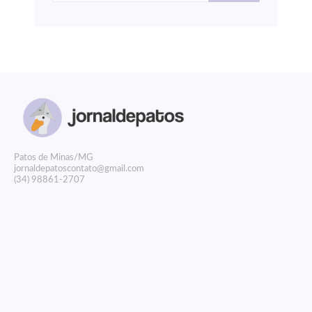
P
atos de Minas/MG
jornaldepatoscontato@gmail.com
(34) 98861-2707