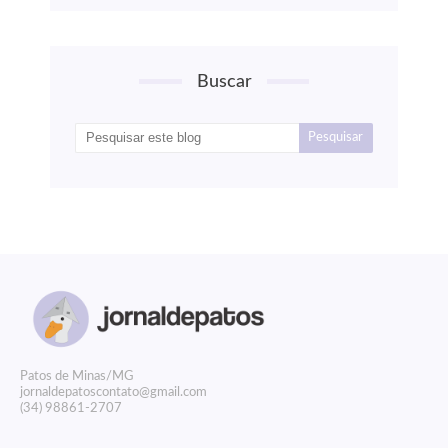
Buscar
P
atos de Minas/MG
jornaldepatoscontato@gmail.com
(34) 98861-2707