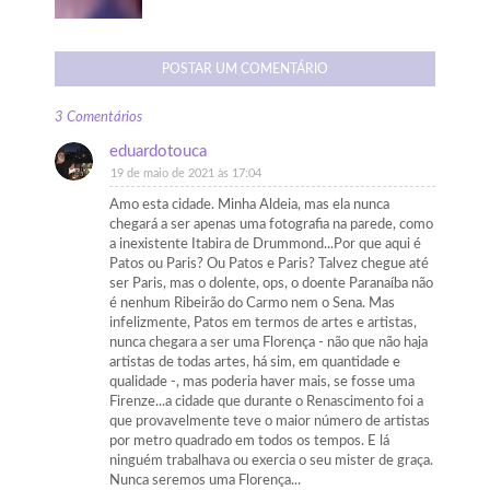
POSTAR UM COMENTÁRIO
3 Comentários
eduardotouca
19 de maio de 2021 às 17:04
Amo esta cidade. Minha Aldeia, mas ela nunca
chegará a ser apenas uma fotografia na parede, como
a inexistente Itabira de Drummond...Por que aqui é
Patos ou Paris? Ou Patos e Paris? Talvez chegue até
ser Paris, mas o dolente, ops, o doente Paranaíba não
é nenhum Ribeirão do Carmo nem o Sena. Mas
infelizmente, Patos em termos de artes e artistas,
nunca chegara a ser uma Florença - não que não haja
artistas de todas artes, há sim, em quantidade e
qualidade -, mas poderia haver mais, se fosse uma
Firenze...a cidade que durante o Renascimento foi a
que provavelmente teve o maior número de artistas
por metro quadrado em todos os tempos. E lá
ninguém trabalhava ou exercia o seu mister de graça.
Nunca seremos uma Florença...