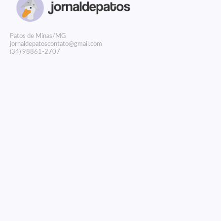
P
atos de Minas/MG
jornaldepatoscontato@gmail.com
(34) 98861-2707