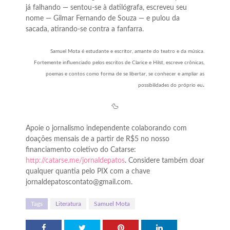
já falhando — sentou-se à datilógrafa, escreveu seu
nome — Gilmar Fernando de Souza — e pulou da
sacada, atirando-se contra a fanfarra.
Samuel Mota é estudante e escritor, amante do teatro e da música.
Fortemente influenciado pelos escritos de Clarice e Hilst, escreve crônicas,
poemas e contos como forma de se libertar, se conhecer e ampliar as
.
possibilidades do próprio eu
🦆
Apoie o jornalismo independente colaborando com
doações mensais de a partir de R$5 no nosso
financiamento coletivo do Catarse:
http://catarse.me/jornaldepatos
. Considere também doar
qualquer quantia pelo PIX com a chave
jornaldepatoscontato@gmail.com.
Tags
Literatura
Samuel Mota