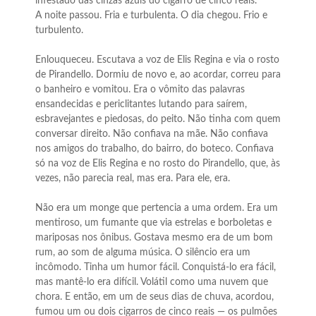
infestado das cinzas azuis do cigarro de cinco reais.
A noite passou. Fria e turbulenta. O dia chegou. Frio e
turbulento.
Enlouqueceu. Escutava a voz de Elis Regina e via o rosto
de Pirandello. Dormiu de novo e, ao acordar, correu para
o banheiro e vomitou. Era o vômito das palavras
ensandecidas e periclitantes lutando para saírem,
esbravejantes e piedosas, do peito. Não tinha com quem
conversar direito. Não confiava na mãe. Não confiava
nos amigos do trabalho, do bairro, do boteco. Confiava
só na voz de Elis Regina e no rosto do Pirandello, que, às
vezes, não parecia real, mas era. Para ele, era.
Não era um monge que pertencia a uma ordem. Era um
mentiroso, um fumante que via estrelas e borboletas e
mariposas nos ônibus. Gostava mesmo era de um bom
rum, ao som de alguma música. O silêncio era um
incômodo. Tinha um humor fácil. Conquistá-lo era fácil,
mas mantê-lo era difícil. Volátil como uma nuvem que
chora. E então, em um de seus dias de chuva, acordou,
fumou um ou dois cigarros de cinco reais — os pulmões