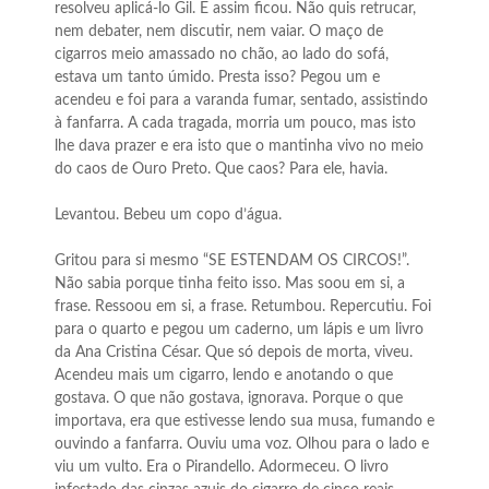
resolveu aplicá-lo Gil. E assim ficou. Não quis retrucar,
nem debater, nem discutir, nem vaiar. O maço de
cigarros meio amassado no chão, ao lado do sofá,
estava um tanto úmido. Presta isso? Pegou um e
acendeu e foi para a varanda fumar, sentado, assistindo
à fanfarra. A cada tragada, morria um pouco, mas isto
lhe dava prazer e era isto que o mantinha vivo no meio
do caos de Ouro Preto. Que caos? Para ele, havia.
Levantou. Bebeu um copo d’água.
Gritou para si mesmo “SE ESTENDAM OS CIRCOS!”.
Não sabia porque tinha feito isso. Mas soou em si, a
frase. Ressoou em si, a frase. Retumbou. Repercutiu. Foi
para o quarto e pegou um caderno, um lápis e um livro
da Ana Cristina César. Que só depois de morta, viveu.
Acendeu mais um cigarro, lendo e anotando o que
gostava. O que não gostava, ignorava. Porque o que
importava, era que estivesse lendo sua musa, fumando e
ouvindo a fanfarra. Ouviu uma voz. Olhou para o lado e
viu um vulto. Era o Pirandello. Adormeceu. O livro