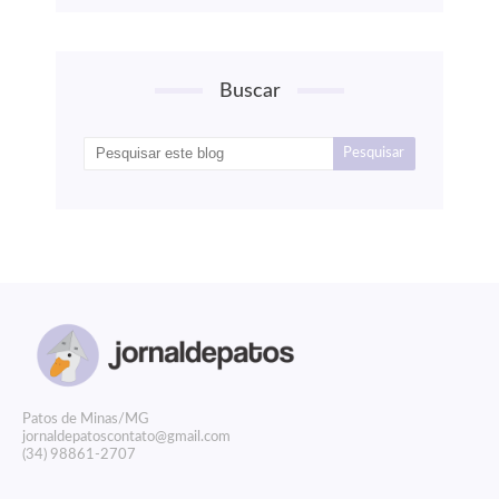
Buscar
P
atos de Minas/MG
jornaldepatoscontato@gmail.com
(34) 98861-2707