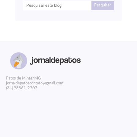
P
atos de Minas/MG
jornaldepatoscontato@gmail.com
(34) 98861-2707