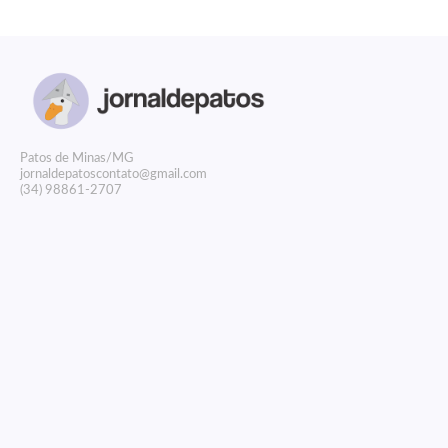
P
atos de Minas/MG
jornaldepatoscontato@gmail.com
(34) 98861-2707