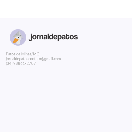
P
atos de Minas/MG
jornaldepatoscontato@gmail.com
(34) 98861-2707