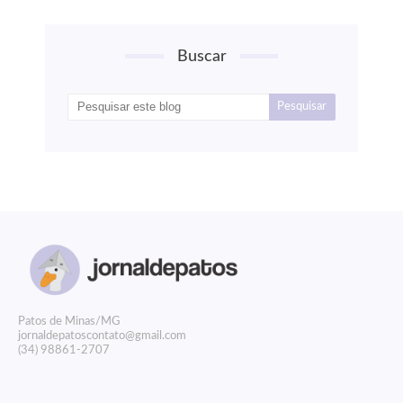
Buscar
P
atos de Minas/MG
jornaldepatoscontato@gmail.com
(34) 98861-2707