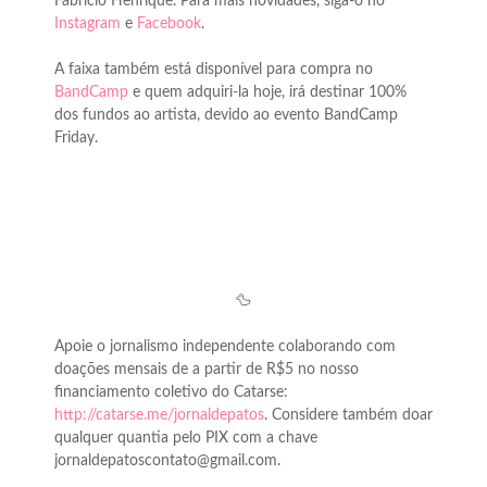
Fabrício Henrique. Para mais novidades, siga-o no
Instagram
e
Facebook
.
A faixa também está disponível para compra no
BandCamp
e quem adquiri-la hoje, irá destinar 100%
dos fundos ao artista, devido ao evento BandCamp
Friday.
🦆
Apoie o jornalismo independente colaborando com
doações mensais de a partir de R$5 no nosso
financiamento coletivo do Catarse:
http://catarse.me/jornaldepatos
. Considere também doar
qualquer quantia pelo PIX com a chave
jornaldepatoscontato@gmail.com.