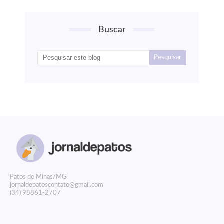
Buscar
P
atos de Minas/MG
jornaldepatoscontato@gmail.com
(34) 98861-2707