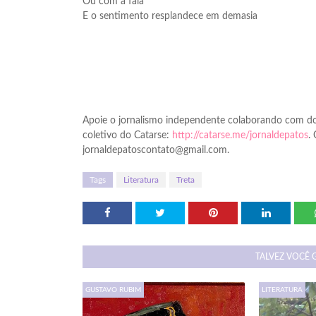
Ou com a fala
E o sentimento resplandece em demasia
Apoie o jornalismo independente colaborando com do
coletivo do Catarse:
http://catarse.me/jornaldepatos
.
jornaldepatoscontato@gmail.com.
Tags
Literatura
Treta
TALVEZ VOCÊ 
GUSTAVO RUBIM
LITERATURA