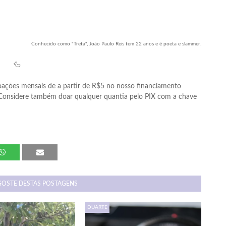
Conhecido como "Treta", João Paulo Reis tem 22 anos e é poeta e slammer.
🦆
ações mensais de a partir de R$5 no nosso financiamento
 Considere também doar qualquer quantia pelo PIX com a chave
GOSTE DESTAS POSTAGENS
DUARTE