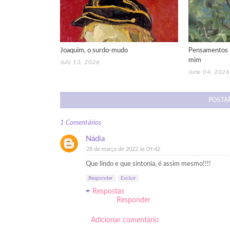
Joaquim, o surdo-mudo
Pensamentos 
mim
July 13, 2026
June 04, 2026
POSTA
1 Comentários
Nádia
28 de março de 2022 às 09:42
Que lindo e que sintonia, é assim mesmo!!!!
Responder
Excluir
Respostas
Responder
Adicionar comentário