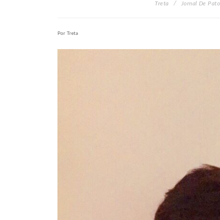
Treta
Jornal De Pat
Por Treta