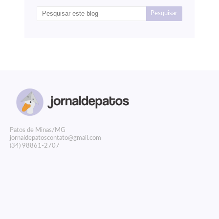
P
atos de Minas/MG
jornaldepatoscontato@gmail.com
(34) 98861-2707