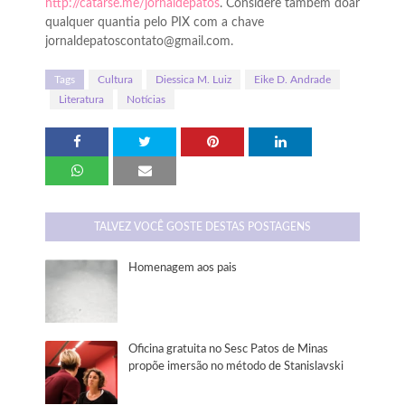
http://catarse.me/jornaldepatos
. Considere também doar
qualquer quantia pelo PIX com a chave
jornaldepatoscontato@gmail.com.
Tags
Cultura
Diessica M. Luiz
Eike D. Andrade
Literatura
Notícias
TALVEZ VOCÊ GOSTE DESTAS POSTAGENS
Homenagem aos pais
Oficina gratuita no Sesc Patos de Minas
propõe imersão no método de Stanislavski