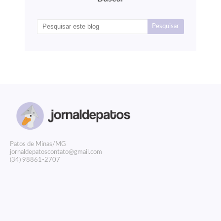
P
atos de Minas/MG
jornaldepatoscontato@gmail.com
(34) 98861-2707