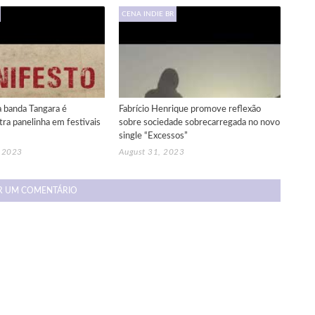
CENA INDIE BR
a banda Tangara é
Fabrício Henrique promove reflexão
ra panelinha em festivais
sobre sociedade sobrecarregada no novo
single “Excessos”
, 2023
August 31, 2023
R UM COMENTÁRIO