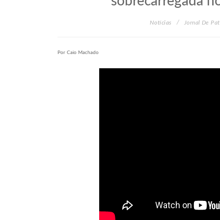
sobrecarregada no
Notícias
Jornal De Pa
Por Caio Machado