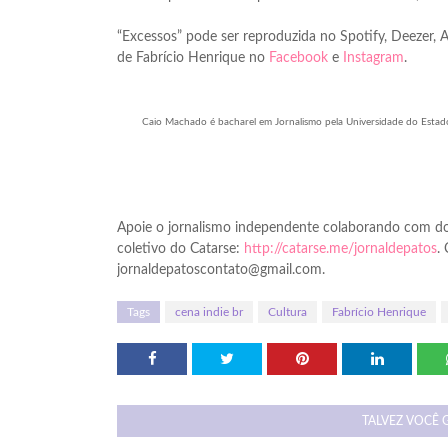
“Excessos” pode ser reproduzida no Spotify, Deezer, 
de Fabrício Henrique no
Facebook
e
Instagram
.
Caio Machado é bacharel em Jornalismo pela Universidade do Estado
Apoie o jornalismo independente colaborando com do
coletivo do Catarse:
http://catarse.me/jornaldepatos
.
jornaldepatoscontato@gmail.com.
Tags
cena indie br
Cultura
Fabrício Henrique
TALVEZ VOCÊ 