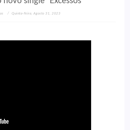
 novo single “Excessos”
tos
Quinta-Feira, Agosto 31, 2023