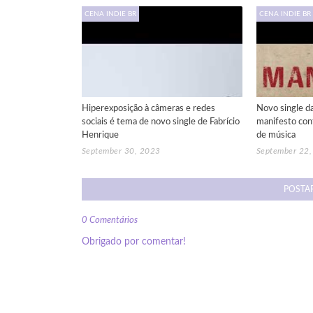
CENA INDIE BR
CENA INDIE BR
Hiperexposição à câmeras e redes
Novo single d
sociais é tema de novo single de Fabrício
manifesto cont
Henrique
de música
September 30, 2023
September 22
POSTA
0 Comentários
Obrigado por comentar!