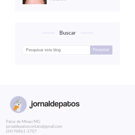
Buscar
P
atos de Minas/MG
jornaldepatoscontato@gmail.com
(34) 98861-2707