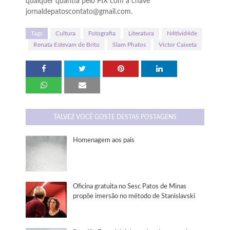
qualquer quantia pelo PIX com a chave
jornaldepatoscontato@gmail.com.
Tags
Cultura
Fotografia
Literatura
N4tivid4de
Renata Estevam de Brito
Slam Phatos
Victor Caixeta
TALVEZ VOCÊ GOSTE DESTAS POSTAGENS
Homenagem aos pais
Oficina gratuita no Sesc Patos de Minas
propõe imersão no método de Stanislavski