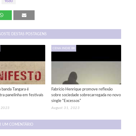
Yod0
GOSTE DESTAS POSTAGENS
CENA INDIE BR
a banda Tangara é
Fabrício Henrique promove reflexão
ra panelinha em festivais
sobre sociedade sobrecarregada no novo
single “Excessos”
, 2023
August 31, 2023
R UM COMENTÁRIO