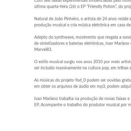
Com seis faixas experimentais influenciadas pelo mo
última quarta-feira (26) o EP “Friendly Potion”, do pr
Natural de João Pinheiro, o artista de 24 anos resid
produção musical e cria música eletrônica em casa d
Adepto do synthwave, movimento que resgata a sono
de sintetizadores e baterias eletrônicas, Ivan Mariano
Marvel83.
O estilo musical surgiu nos anos 2010 por meio artis
ser incluído massivamente na cultura pop, em trilhas s
As músicas do projeto Yod_0 podem ser ouvidas grat
em obter os arquivos de áudio em mp3, podem adquiri
Ivan Mariano trabalha na produção de novas faixas e no
EP. Acompanhe o trabalho do produtor musical por 