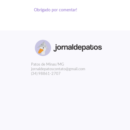
Obrigado por comentar!
P
atos de Minas/MG
jornaldepatoscontato@gmail.com
(34) 98861-2707