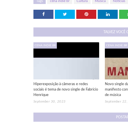
Tags
cena indie br
Cultura
Música
Notícias
TALVEZ VOCÊ 
CENA INDIE BR
CENA INDIE BR
Hiperexposição à câmeras e redes
Novo single d
sociais é tema de novo single de Fabrício
manifesto cont
Henrique
de música
September 30, 2023
September 22
POSTA