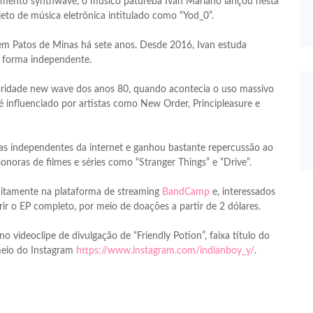
vimento synthwave, o músico patureba Ivan Mariano lançou nesta
ojeto de música eletrônica intitulado como “Yod_0”.
e em Patos de Minas há sete anos. Desde 2016, Ivan estuda
e forma independente.
ridade new wave dos anos 80, quando acontecia o uso massivo
 é influenciado por artistas como New Order, Principleasure e
tas independentes da internet e ganhou bastante repercussão ao
onoras de filmes e séries como “Stranger Things” e “Drive”.
uitamente na plataforma de streaming
BandCamp
e, interessados
r o EP completo, por meio de doações a partir de 2 dólares.
 videoclipe de divulgação de “Friendly Potion”, faixa título do
meio do Instagram
https://www.instagram.com/indianboy_y/
.