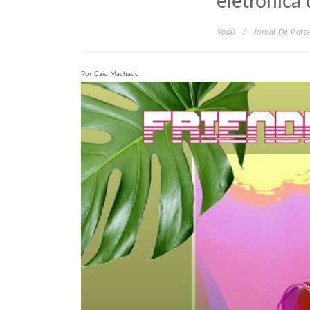
eletrônica
Yod0
Jornal De Pato
Por Caio Machado