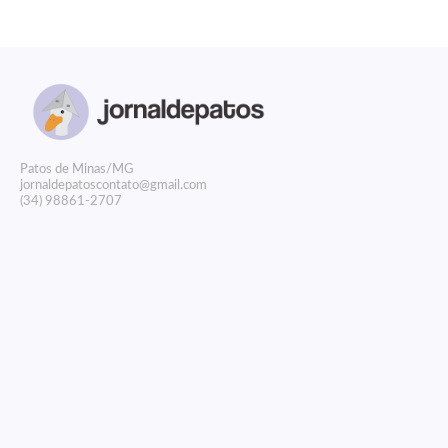
P
atos de Minas/MG
jornaldepatoscontato@gmail.com
(34) 98861-2707