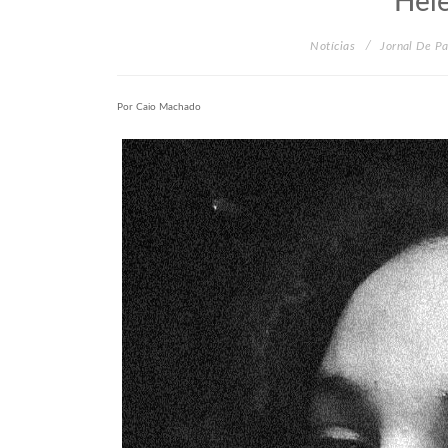
Hele
Notícias
Jornal De P
Por Caio Machado