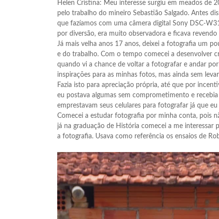
Helen Cristina: Meu interesse surgiu em meados de 20
pelo trabalho do mineiro Sebastião Salgado. Antes dis
que fazíamos com uma câmera digital Sony DSC-W310 
por diversão, era muito observadora e ficava revendo 
Já mais velha anos 17 anos, deixei a fotografia um p
e do trabalho. Com o tempo comecei a desenvolver cr
quando vi a chance de voltar a fotografar e andar po
inspirações para as minhas fotos, mas ainda sem levar
Fazia isto para apreciação própria, até que por incen
eu postava algumas sem comprometimento e recebia 
emprestavam seus celulares para fotografar já que eu
Comecei a estudar fotografia por minha conta, pois nã
já na graduação de História comecei a me interessar p
a fotografia. Usava como referência os ensaios de R