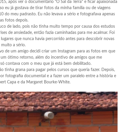
15, após ver o documentário "O Sal da Terra" e ficar apaixonada
so eu já gostava de tirar fotos da minha família ou de viagens
do meu padrasto. Eu não levava a sério e fotografava apenas
as fotos depois.
ouco de lado, pois não tinha muito tempo por causa dos estudos
ises de ansiedade, então fazia caminhadas para me acalmar. Foi
r lugares que nunca havia percorrido antes para descobrir novas
 muito a sério.
tivo de um amigo decidi criar um Instagram para as fotos em que
um ótimo retorno, além do incentivo de amigos que me
 só contava com o meu que já está bem debilitado.
o tinha grana para pagar pelos cursos que queria fazer. Depois,
or fotografia documental e a fazer um paralelo entre a história e
obert Capa e da Margaret Bourke-White.