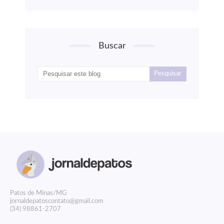
Buscar
P
atos de Minas/MG
jornaldepatoscontato@gmail.com
(34) 98861-2707