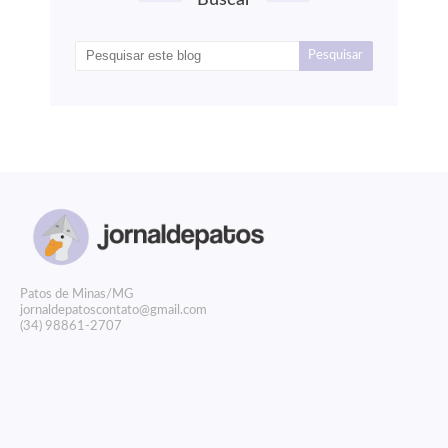
Buscar
P
atos de Minas/MG
jornaldepatoscontato@gmail.com
(34) 98861-2707