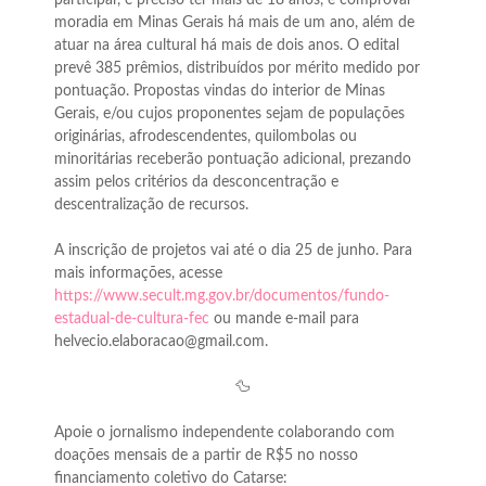
participar, é preciso ter mais de 18 anos, e comprovar
moradia em Minas Gerais há mais de um ano, além de
atuar na área cultural há mais de dois anos. O edital
prevê 385 prêmios, distribuídos por mérito medido por
pontuação. Propostas vindas do interior de Minas
Gerais, e/ou cujos proponentes sejam de populações
originárias, afrodescendentes, quilombolas ou
minoritárias receberão pontuação adicional, prezando
assim pelos critérios da desconcentração e
descentralização de recursos.
A inscrição de projetos vai até o dia 25 de junho. Para
mais informações, acesse
https://www.secult.mg.gov.br/documentos/fundo-
estadual-de-cultura-fec
ou mande e-mail para
helvecio.elaboracao@gmail.com.
🦆
Apoie o jornalismo independente colaborando com
doações mensais de a partir de R$5 no nosso
financiamento coletivo do Catarse: