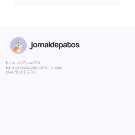
P
atos de Minas/MG
jornaldepatoscontato@gmail.com
(34) 98861-2707